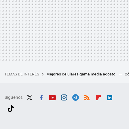
TEMAS DE INTERÉS
Mejores celulares gama media agosto
Có
Síguenos
Twit
Fac
You
Inst
Tele
RSS
Flip
Link
ter
ebo
tub
agr
gra
boa
edI
Tikt
ok
e
am
m
rd
n
ok