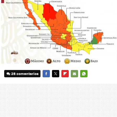
28 comentarios
FACEBOOK
TWITTER
FLIPBOARD
E-
WHATSAPP
MAIL