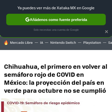
Ya puedes ver más de Xataka MX en Google
SELECCIÓN
GAMING
HOME
AUTO
TERRITORIO SAM
Añádenos como fuente preferida
Solo necesitas una cuenta de Google
×
HOY SE HABLA DE
Mercado Libre
IA
Nintendo Switch
Playstation
S
Chihuahua, el primero en volver al
semáforo rojo de COVID en
México: la proyección del país en
verde para octubre no se cumplió