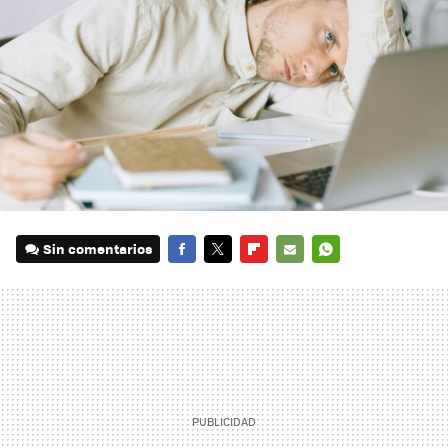
Sin comentarios
FACEBOOK
TWITTER
FLIPBOARD
E-
WHATSAPP
MAIL