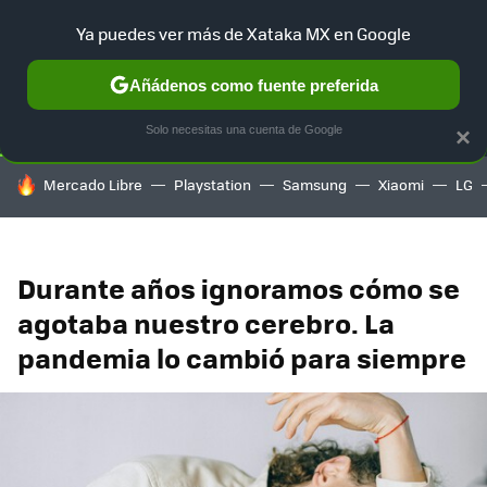
Ya puedes ver más de Xataka MX en Google
SELECCIÓN
GAMING
HOME
AUTO
TERRITORIO SAM
Añádenos como fuente preferida
Solo necesitas una cuenta de Google
×
HOY SE HABLA DE
Mercado Libre
Playstation
Samsung
Xiaomi
LG
Durante años ignoramos cómo se
agotaba nuestro cerebro. La
pandemia lo cambió para siempre