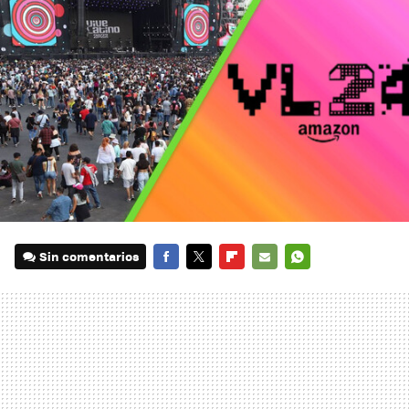
Sin comentarios
FACEBOOK
TWITTER
FLIPBOARD
E-
WHATSAPP
MAIL