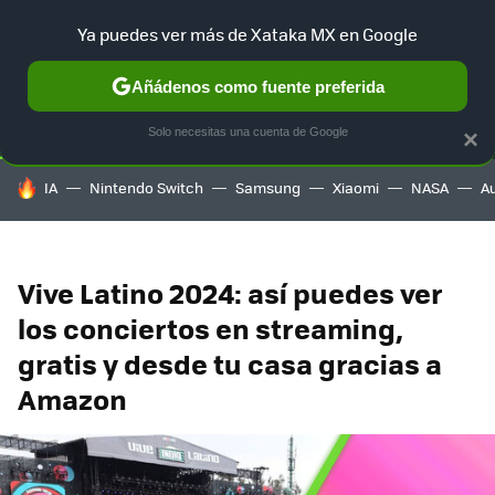
Ya puedes ver más de Xataka MX en Google
SELECCIÓN
GAMING
HOME
AUTO
TERRITORIO SAM
Añádenos como fuente preferida
Solo necesitas una cuenta de Google
×
HOY SE HABLA DE
IA
Nintendo Switch
Samsung
Xiaomi
NASA
A
Vive Latino 2024: así puedes ver
los conciertos en streaming,
gratis y desde tu casa gracias a
Amazon