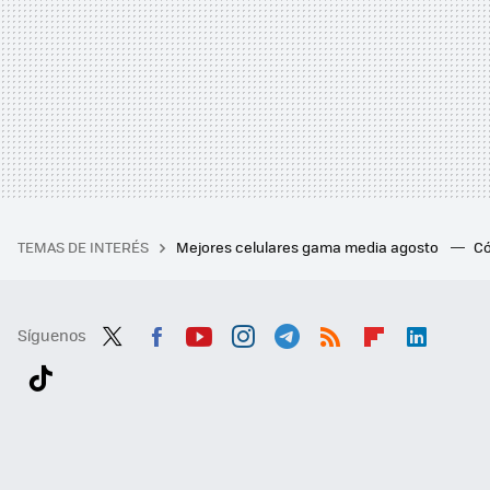
TEMAS DE INTERÉS
Mejores celulares gama media agosto
Có
Síguenos
Twit
Fac
You
Inst
Tele
RSS
Flip
Link
ter
ebo
tub
agr
gra
boa
edI
Tikt
ok
e
am
m
rd
n
ok