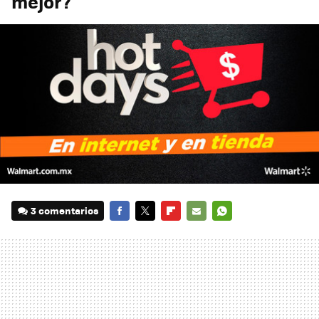
mejor?
3 comentarios
FACEBOOK
TWITTER
FLIPBOARD
E-
WHATSAPP
MAIL