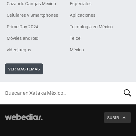
Cazando Gangas Mexico
Especiales
Celulares y Smartphones
Aplicaciones
Prime Day 2024
Tecnología en México
Móviles android
Telcel
videojuegos
México
VER MÁS TEMAS
BUSCA
SUBIR