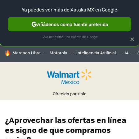
Ya puedes ver más de Xataka MX en Google
SELECCIÓN
GAMING
HOME
AUTO
TERRITORIO SAM
Añádenos como fuente preferida
Solo necesitas una cuenta de Google
×
HOY SE HABLA DE
Mercado Libre
Motorola
Inteligencia Artificial
IA
Ofrecido por
+info
¿Aprovechar las ofertas en línea
es signo de que compramos