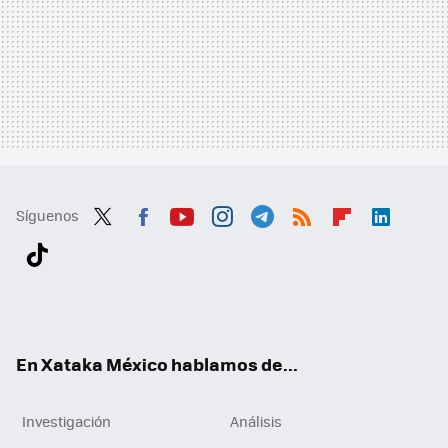
Síguenos
Twit
Fac
You
Inst
Tele
RSS
Flip
Link
ter
ebo
tub
agr
gra
boa
edI
Tikt
ok
e
am
m
rd
n
ok
En Xataka México hablamos de...
Investigación
Análisis