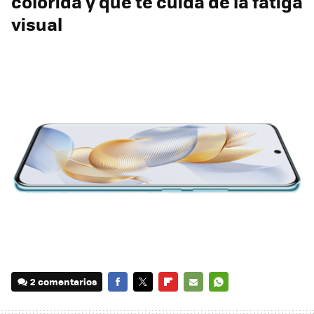
colorida y que te cuida de la fatiga
visual
2 comentarios
FACEBOOK
TWITTER
FLIPBOARD
E-
WHATSAPP