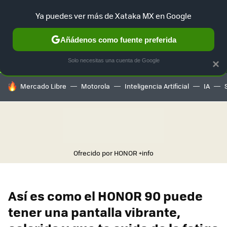
Ya puedes ver más de Xataka MX en Google
SELECCIÓN
GAMING
HOME
AUTO
TERRITORIO SAM
Añádenos como fuente preferida
Solo necesitas una cuenta de Google
×
HOY SE HABLA DE
Mercado Libre
Motorola
Inteligencia Artificial
IA
Ofrecido por HONOR
+info
Así es como el HONOR 90 puede
tener una pantalla vibrante,