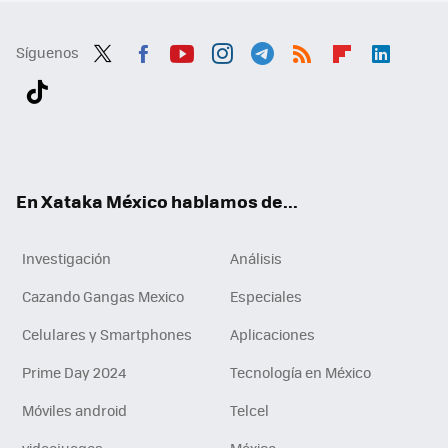
Síguenos
Twit
Fac
You
Inst
Tele
RSS
Flip
Link
ter
ebo
tub
agr
gra
boa
edI
Tikt
ok
e
am
m
rd
n
ok
En Xataka México hablamos de...
Investigación
Análisis
Cazando Gangas Mexico
Especiales
Celulares y Smartphones
Aplicaciones
Prime Day 2024
Tecnología en México
Móviles android
Telcel