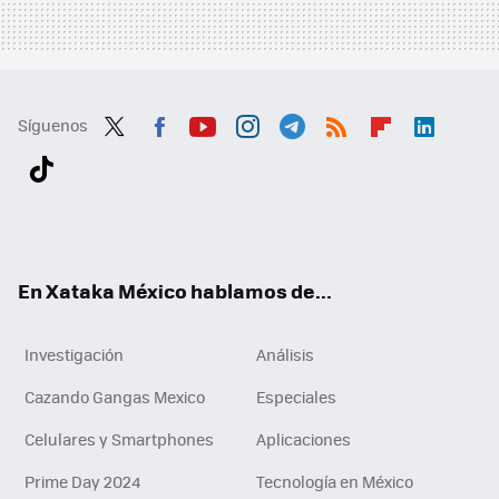
Síguenos
Twit
Fac
You
Inst
Tele
RSS
Flip
Link
ter
ebo
tub
agr
gra
boa
edI
Tikt
ok
e
am
m
rd
n
ok
En Xataka México hablamos de...
Investigación
Análisis
Cazando Gangas Mexico
Especiales
Celulares y Smartphones
Aplicaciones
Prime Day 2024
Tecnología en México