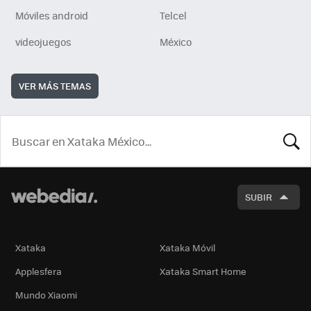
Móviles android
Telcel
videojuegos
México
VER MÁS TEMAS
BUSCA
SUBIR
Xataka
Xataka Móvil
Applesfera
Xataka Smart Home
Mundo Xiaomi