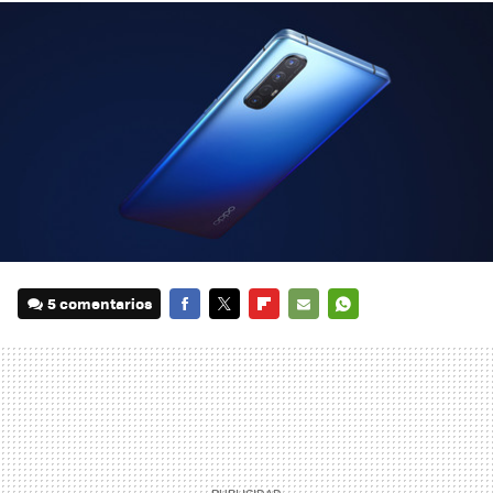
5 comentarios
FACEBOOK
TWITTER
FLIPBOARD
E-
WHATSAPP
MAIL