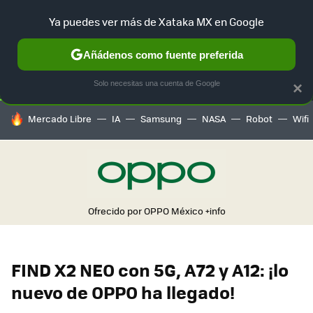
Ya puedes ver más de Xataka MX en Google
SELECCIÓN
GAMING
HOME
AUTO
TERRITORIO SAM
Añádenos como fuente preferida
Solo necesitas una cuenta de Google
×
HOY SE HABLA DE
Mercado Libre
IA
Samsung
NASA
Robot
Wifi
Ofrecido por OPPO México
+info
FIND X2 NEO con 5G, A72 y A12: ¡lo
nuevo de OPPO ha llegado!