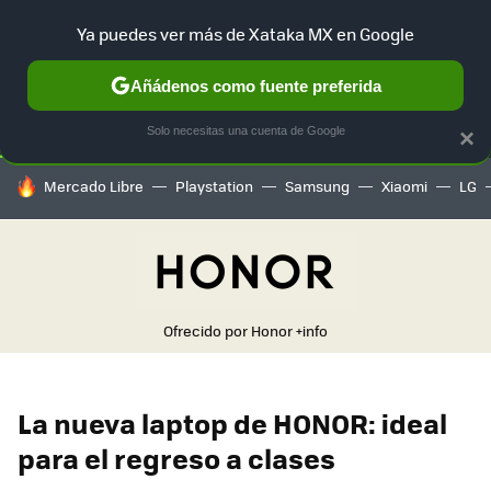
Ya puedes ver más de Xataka MX en Google
SELECCIÓN
GAMING
HOME
AUTO
TERRITORIO SAM
Añádenos como fuente preferida
Solo necesitas una cuenta de Google
×
HOY SE HABLA DE
Mercado Libre
Playstation
Samsung
Xiaomi
LG
Ofrecido por Honor
+info
La nueva laptop de HONOR: ideal
para el regreso a clases