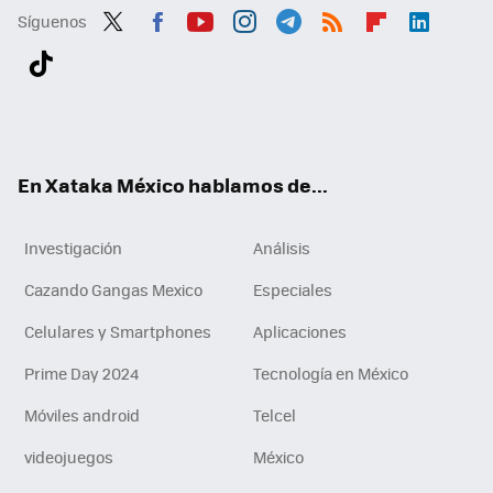
Síguenos
Twit
Fac
You
Inst
Tele
RSS
Flip
Link
ter
ebo
tub
agr
gra
boa
edI
Tikt
ok
e
am
m
rd
n
ok
En Xataka México hablamos de...
Investigación
Análisis
Cazando Gangas Mexico
Especiales
Celulares y Smartphones
Aplicaciones
Prime Day 2024
Tecnología en México
Móviles android
Telcel
videojuegos
México