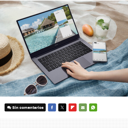
Sin comentarios
FACEBOOK
TWITTER
FLIPBOARD
E-
WHATSAPP
MAIL