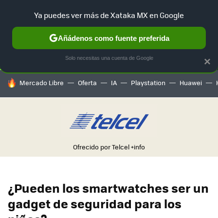
Ya puedes ver más de Xataka MX en Google
SELECCIÓN
GAMING
HOME
AUTO
TERRITORIO SAM
Añádenos como fuente preferida
Solo necesitas una cuenta de Google
×
HOY SE HABLA DE
Mercado Libre
Oferta
IA
Playstation
Huawei
Ofrecido por Telcel
+info
¿Pueden los smartwatches ser un
gadget de seguridad para los