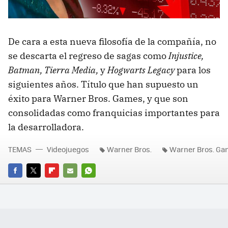
De cara a esta nueva filosofía de la compañía, no
se descarta el regreso de sagas como
I
njustice
,
Batman, Tierra Media,
y
Hogwarts Legacy
para los
siguientes años. Título que han supuesto un
éxito para Warner Bros. Games, y que son
consolidadas como franquicias importantes para
la desarrolladora.
TEMAS
Videojuegos
Warner Bros.
Warner Bros. Ga
FACEBOOK
TWITTER
FLIPBOARD
E-
WHATSAPP
MAIL