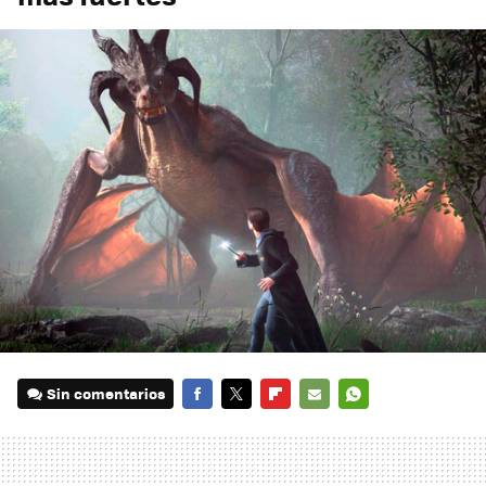
Sin comentarios
FACEBOOK
TWITTER
FLIPBOARD
E-
WHATSAPP
MAIL