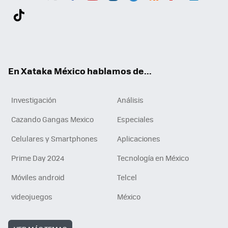
Twit
Fac
You
Inst
Tele
RSS
Flip
Link
ter
ebo
tub
agr
gra
boa
edI
Tikt
ok
e
am
m
rd
n
ok
En Xataka México hablamos de...
Investigación
Análisis
Cazando Gangas Mexico
Especiales
Celulares y Smartphones
Aplicaciones
Prime Day 2024
Tecnología en México
Móviles android
Telcel
videojuegos
México