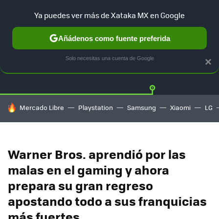
Ya puedes ver más de Xataka MX en Google
Añádenos como fuente preferida
Twitter
Fa
PLAYSTATION
XBOX
NINTENDO
Solo necesitas una cuenta de Google
×
HOY SE HABLA DE
Mercado Libre
Playstation
Samsung
Xiaomi
LG
Warner Bros. aprendió por las
malas en el gaming y ahora
prepara su gran regreso
apostando todo a sus franquicias
más fuertes