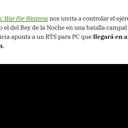
: War For Westeros
nos invita a controlar el ejér
el del Rey de la Noche en una batalla campal
uicia apunta a un RTS para PC que
llegará en 
m
.