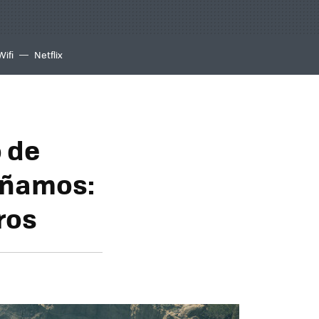
Wifi
Netflix
o de
oñamos:
ros