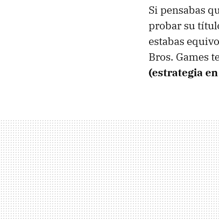
Si pensabas q
probar su títu
estabas equivo
Bros. Games t
(estrategia en