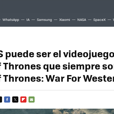
WhatsApp
IA
Samsung
Xiaomi
NASA
SpaceX
S puede ser el videojueg
 Thrones que siempre s
 Thrones: War For Weste
FACEBOOK
TWITTER
FLIPBOARD
E-
MAIL