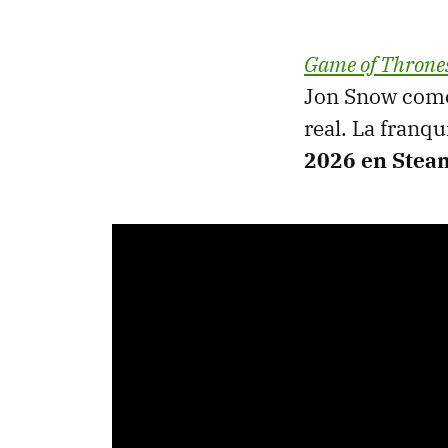
Game of Thrones
Jon Snow como 
real. La franq
2026 en Stea