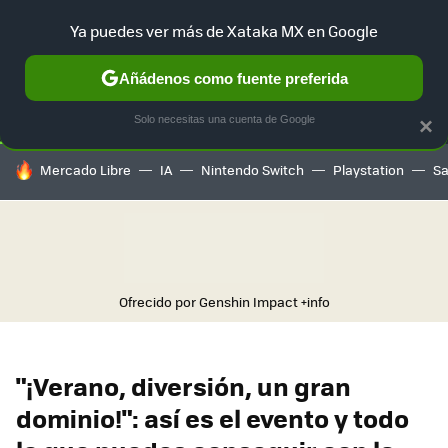
Ya puedes ver más de Xataka MX en Google
SELECCIÓN
GAMING
HOME
AUTO
TERRITORIO SAM
Añádenos como fuente preferida
Solo necesitas una cuenta de Google
×
HOY SE HABLA DE
Mercado Libre
IA
Nintendo Switch
Playstation
S
Ofrecido por Genshin Impact
+info
"¡Verano, diversión, un gran
dominio!": así es el evento y todo