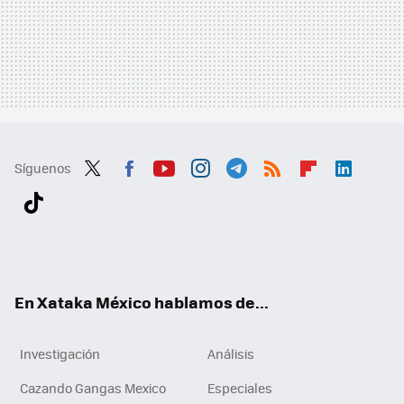
Síguenos
Twit
Fac
You
Inst
Tele
RSS
Flip
Link
ter
ebo
tub
agr
gra
boa
edI
Tikt
ok
e
am
m
rd
n
ok
En Xataka México hablamos de...
Investigación
Análisis
Cazando Gangas Mexico
Especiales