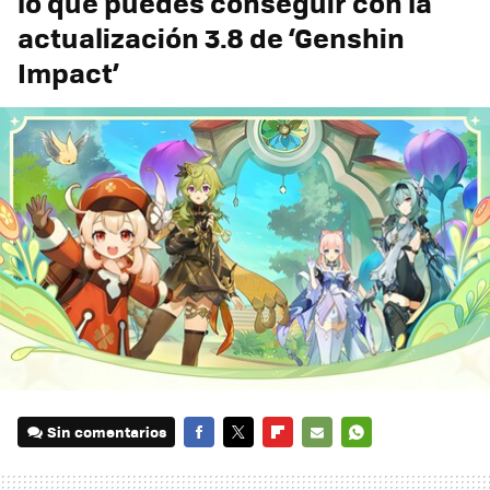
lo que puedes conseguir con la
actualización 3.8 de ‘Genshin
Impact’
Sin comentarios
FACEBOOK
TWITTER
FLIPBOARD
E-
WHATSAPP