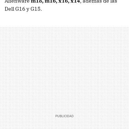
Alienware
m18, m16, x16, x14
, además de las
Dell G16 y G15.