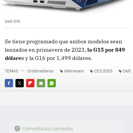
Dell G15
Se tiene programado que ambos modelos sean
lanzados en primavera de 2023,
la G15 por 849
dólare
s y la G16 por 1,499 dólares.
TEMAS
Ordenadores
Alienware
CES 2023
Dell
FACEBOOK
TWITTER
FLIPBOARD
E-
WHATSAPP
MAIL
Comentarios cerrados