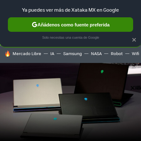
Ya puedes ver más de Xataka MX en Google
SELECCIÓN
GAMING
HOME
AUTO
TERRITORIO SAM
Añádenos como fuente preferida
Solo necesitas una cuenta de Google
×
HOY SE HABLA DE
Mercado Libre
IA
Samsung
NASA
Robot
Wifi