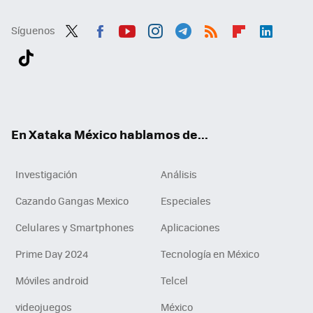
Síguenos
Twit
Fac
You
Inst
Tele
RSS
Flip
Link
ter
ebo
tub
agr
gra
boa
edI
Tikt
ok
e
am
m
rd
n
ok
En Xataka México hablamos de...
Investigación
Análisis
Cazando Gangas Mexico
Especiales
Celulares y Smartphones
Aplicaciones
Prime Day 2024
Tecnología en México
Móviles android
Telcel
videojuegos
México