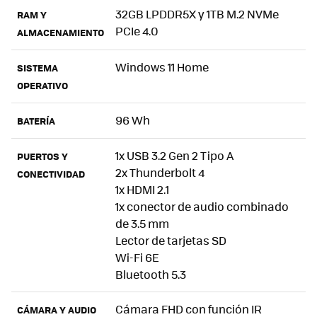
32GB LPDDR5X y 1TB M.2 NVMe
RAM Y
PCIe 4.0
ALMACENAMIENTO
Windows 11 Home
SISTEMA
OPERATIVO
96 Wh
BATERÍA
1x USB 3.2 Gen 2 Tipo A
PUERTOS Y
2x Thunderbolt 4
CONECTIVIDAD
1x HDMI 2.1
1x conector de audio combinado
de 3.5 mm
Lector de tarjetas SD
Wi-Fi 6E
Bluetooth 5.3
Cámara FHD con función IR
CÁMARA Y AUDIO