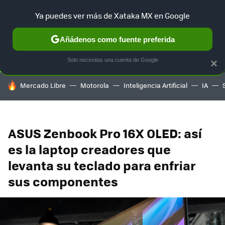
Ya puedes ver más de Xataka MX en Google
SELECCIÓN
GAMING
HOME
AUTO
TERRITORIO SAM
Añádenos como fuente preferida
Solo necesitas una cuenta de Google
×
HOY SE HABLA DE
Mercado Libre
Motorola
Inteligencia Artificial
IA
ASUS Zenbook Pro 16X OLED: así
es la laptop creadores que
levanta su teclado para enfriar
sus componentes