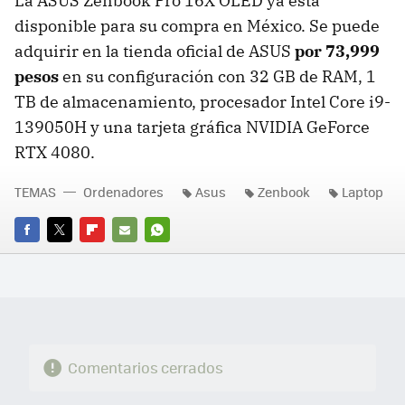
La ASUS Zenbook Pro 16X OLED ya está
disponible para su compra en México. Se puede
adquirir en la tienda oficial de ASUS
por 73,999
pesos
en su configuración con 32 GB de RAM, 1
TB de almacenamiento, procesador Intel Core i9-
139050H y una tarjeta gráfica NVIDIA GeForce
RTX 4080.
TEMAS
Ordenadores
Asus
Zenbook
Laptop
FACEBOOK
TWITTER
FLIPBOARD
E-
WHATSAPP
MAIL
Comentarios cerrados