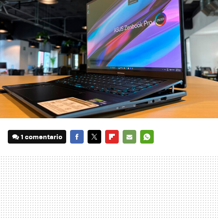
1 comentario
FACEBOOK
TWITTER
FLIPBOARD
E-
WHATSAPP
MAIL