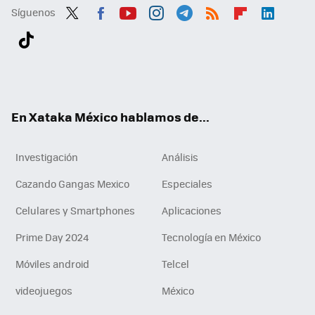
Síguenos
Twit
Fac
You
Inst
Tele
RSS
Flip
Link
ter
ebo
tub
agr
gra
boa
edI
Tikt
ok
e
am
m
rd
n
ok
En Xataka México hablamos de...
Investigación
Análisis
Cazando Gangas Mexico
Especiales
Celulares y Smartphones
Aplicaciones
Prime Day 2024
Tecnología en México
Móviles android
Telcel
videojuegos
México