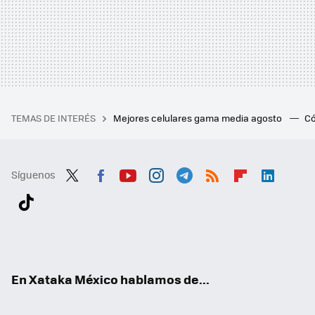
TEMAS DE INTERÉS
Mejores celulares gama media agosto
Có
Síguenos
Twit
Fac
You
Inst
Tele
RSS
Flip
Link
ter
ebo
tub
agr
gra
boa
edI
Tikt
ok
e
am
m
rd
n
ok
En Xataka México hablamos de...