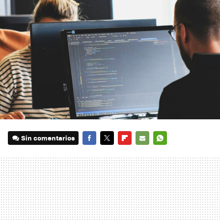
Sin comentarios
FACEBOOK
TWITTER
FLIPBOARD
E-
WHATSAPP
MAIL