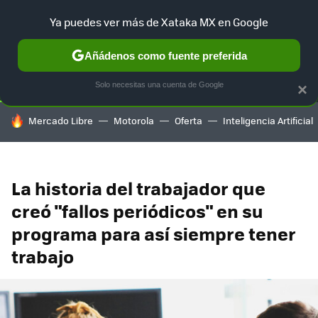
Ya puedes ver más de Xataka MX en Google
SELECCIÓN
GAMING
HOME
AUTO
TERRITORIO SAM
Añádenos como fuente preferida
Solo necesitas una cuenta de Google
×
HOY SE HABLA DE
Mercado Libre
Motorola
Oferta
Inteligencia Artificial
La historia del trabajador que
creó "fallos periódicos" en su
programa para así siempre tener
trabajo