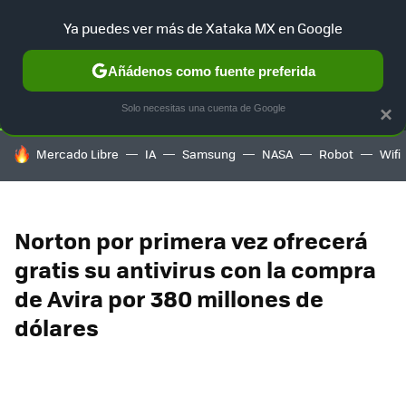
Ya puedes ver más de Xataka MX en Google
SELECCIÓN
GAMING
HOME
AUTO
TERRITORIO SAM
Añádenos como fuente preferida
Solo necesitas una cuenta de Google
×
HOY SE HABLA DE
Mercado Libre
IA
Samsung
NASA
Robot
Wifi
Norton por primera vez ofrecerá
gratis su antivirus con la compra
de Avira por 380 millones de
dólares