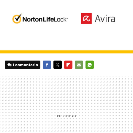
1 comentario
FACEBOOK
TWITTER
FLIPBOARD
E-
WHATSAPP
MAIL