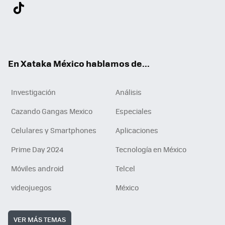
Twit
Fac
You
Inst
Tele
RSS
Flip
Link
ter
ebo
tub
agr
gra
boa
edI
Tikt
ok
e
am
m
rd
n
ok
En Xataka México hablamos de...
Investigación
Análisis
Cazando Gangas Mexico
Especiales
Celulares y Smartphones
Aplicaciones
Prime Day 2024
Tecnología en México
Móviles android
Telcel
videojuegos
México
VER MÁS TEMAS