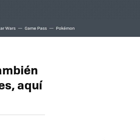
tar Wars
Game Pass
Pokémon
ambién
s, aquí