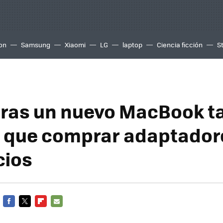
ion
Samsung
Xiaomi
LG
laptop
Ciencia ficción
S
ras un nuevo MacBook t
 que comprar adaptadore
cios
FACEBOOK
TWITTER
FLIPBOARD
E-