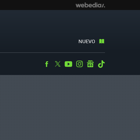
NUEVO
Facebook
Twitter
Youtube
Instagram
googlenews
Tiktok