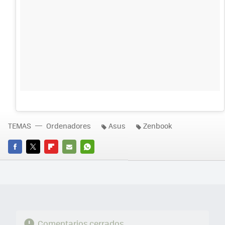
TEMAS
Ordenadores
Asus
Zenbook
FACEBOOK
TWITTER
FLIPBOARD
E-
WHATSAPP
MAIL
Comentarios cerrados