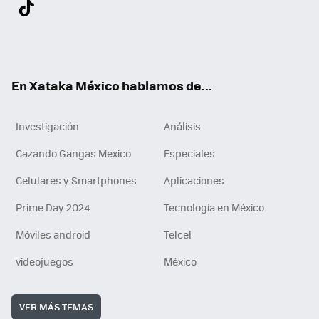
Twit
Fac
You
Inst
Tele
RSS
Flip
Link
ter
ebo
tub
agr
gra
boa
edI
Tikt
ok
e
am
m
rd
n
ok
En Xataka México hablamos de...
Investigación
Análisis
Cazando Gangas Mexico
Especiales
Celulares y Smartphones
Aplicaciones
Prime Day 2024
Tecnología en México
Móviles android
Telcel
videojuegos
México
VER MÁS TEMAS