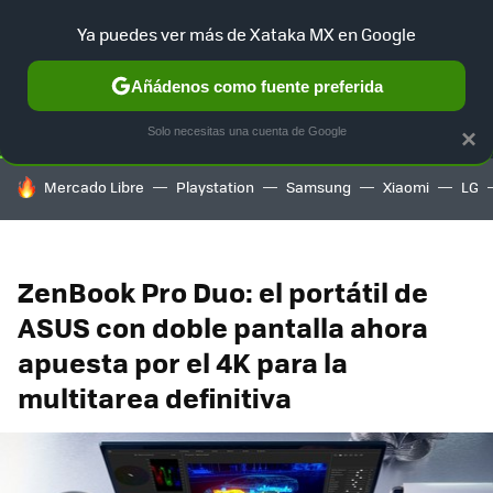
Ya puedes ver más de Xataka MX en Google
SELECCIÓN
GAMING
HOME
AUTO
TERRITORIO SAM
Añádenos como fuente preferida
Solo necesitas una cuenta de Google
×
HOY SE HABLA DE
Mercado Libre
Playstation
Samsung
Xiaomi
LG
ZenBook Pro Duo: el portátil de
ASUS con doble pantalla ahora
apuesta por el 4K para la
multitarea definitiva