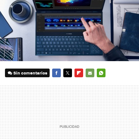
Sin comentarios
FACEBOOK
TWITTER
FLIPBOARD
E-
WHATSAPP
MAIL