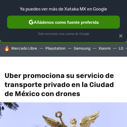
Ya puedes ver más de Xataka MX en Google
SELECCIÓN
GAMING
HOME
AUTO
TERRITORIO SAM
Añádenos como fuente preferida
Solo necesitas una cuenta de Google
×
HOY SE HABLA DE
Mercado Libre
Playstation
Samsung
Xiaomi
LG
Uber promociona su servicio de
transporte privado en la Ciudad
de México con drones