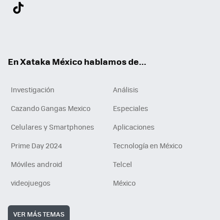
Twit
Fac
You
Inst
Tele
RSS
Flip
Link
ter
ebo
tub
agr
gra
boa
edI
Tikt
ok
e
am
m
rd
n
ok
En Xataka México hablamos de...
Investigación
Análisis
Cazando Gangas Mexico
Especiales
Celulares y Smartphones
Aplicaciones
Prime Day 2024
Tecnología en México
Móviles android
Telcel
videojuegos
México
VER MÁS TEMAS