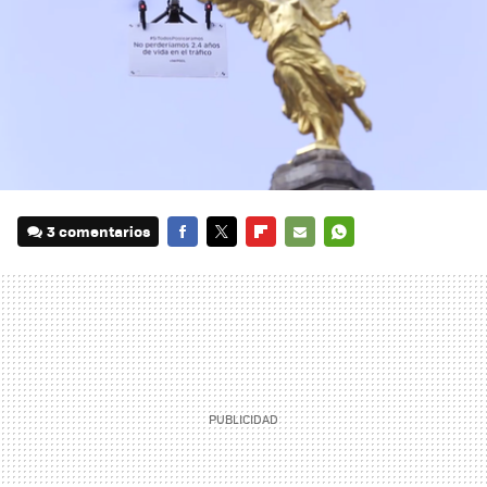
3 comentarios
FACEBOOK
TWITTER
FLIPBOARD
E-
WHATSAPP
MAIL