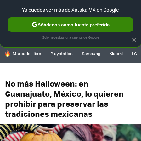
Ya puedes ver más de Xataka MX en Google
SELECCIÓN
GAMING
HOME
AUTO
TERRITORIO SAM
Añádenos como fuente preferida
Solo necesitas una cuenta de Google
×
HOY SE HABLA DE
Mercado Libre
Playstation
Samsung
Xiaomi
LG
No más Halloween: en
Guanajuato, México, lo quieren
prohibir para preservar las
tradiciones mexicanas