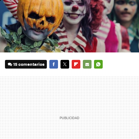
15 comentarios
FACEBOOK
TWITTER
FLIPBOARD
E-
WHATSAPP
MAIL