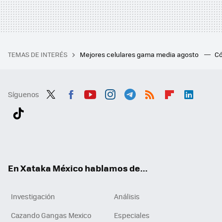
TEMAS DE INTERÉS
Mejores celulares gama media agosto
Có
Síguenos
Twit
Fac
You
Inst
Tele
RSS
Flip
Link
ter
ebo
tub
agr
gra
boa
edI
Tikt
ok
e
am
m
rd
n
ok
En Xataka México hablamos de...
Investigación
Análisis
Cazando Gangas Mexico
Especiales