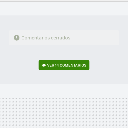
FACEBOOK
TWITTER
FLIPBOARD
E-
WHATSAPP
MAIL
Comentarios cerrados
VER
14 COMENTARIOS