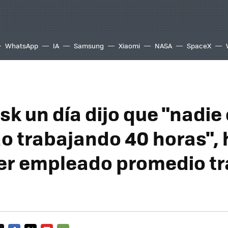
WhatsApp
IA
Samsung
Xiaomi
NASA
SpaceX
sk un día dijo que "nadi
o trabajando 40 horas", 
er empleado promedio tr