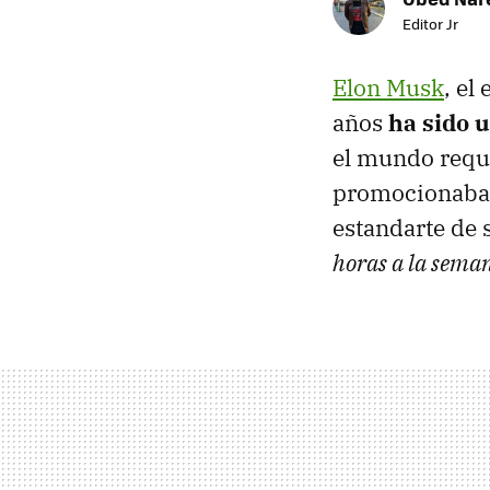
Editor Jr
Elon Musk
, el
años
ha sido 
el mundo requi
promocionaba s
estandarte de s
horas a la sema