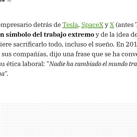
 empresario detrás de
Tesla
,
SpaceX
y
X
(antes 
un símbolo del trabajo extremo
y de la idea 
ere sacrificarlo todo, incluso el sueño. En 20
us compañías, dijo una frase que se ha conv
u ética laboral: "
Nadie ha cambiado el mundo tr
na"
.