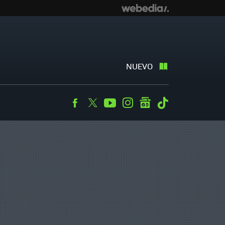
NUEVO
Facebook
Twitter
Youtube
Instagram
googlenews
Tiktok