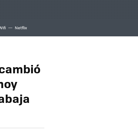
Wifi
Netflix
e cambió
hoy
abaja