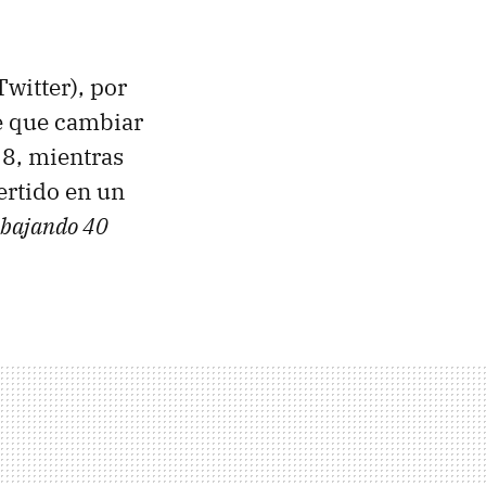
Twitter), por
de que cambiar
18, mientras
ertido en un
abajando 40