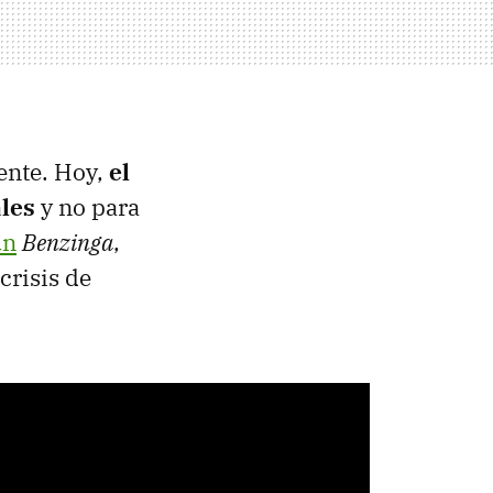
rente. Hoy,
el
les
y no para
ún
Benzinga
,
crisis de