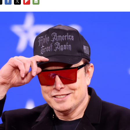
FACEBOOK
TWITTER
FLIPBOARD
E-
MAIL