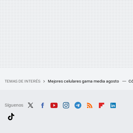
TEMAS DE INTERÉS
Mejores celulares gama media agosto
Có
Síguenos
Twit
Fac
You
Inst
Tele
RSS
Flip
Link
ter
ebo
tub
agr
gra
boa
edI
Tikt
ok
e
am
m
rd
n