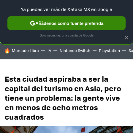
Ya puedes ver más de Xataka MX en Google
SELECCIÓN
GAMING
HOME
AUTO
TERRITORIO SAM
Añádenos como fuente preferida
Solo necesitas una cuenta de Google
×
HOY SE HABLA DE
Mercado Libre
IA
Nintendo Switch
Playstation
S
Esta ciudad aspiraba a ser la
capital del turismo en Asia, pero
tiene un problema: la gente vive
en menos de ocho metros
cuadrados