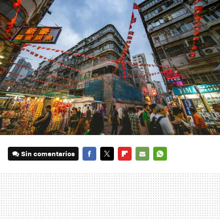
Sin comentarios
FACEBOOK
TWITTER
FLIPBOARD
E-
WHATSAPP
MAIL