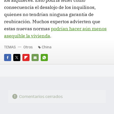
los alquileres. Esto podría tener como
consecuencia el desalojo de los inquilinos,
quienes no tendrían ninguna garantía de
reubicación. Muchos expertos advierten que
estas nuevas normas
podrían hacer aún menos
asequible la vivienda
.
TEMAS
Otros
China
FACEBOOK
TWITTER
FLIPBOARD
E-
WHATSAPP
MAIL
Comentarios cerrados