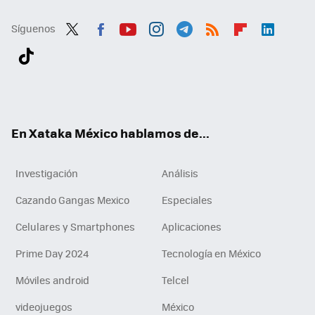
Síguenos
Twit
Fac
You
Inst
Tele
RSS
Flip
Link
ter
ebo
tub
agr
gra
boa
edI
Tikt
ok
e
am
m
rd
n
ok
En Xataka México hablamos de...
Investigación
Análisis
Cazando Gangas Mexico
Especiales
Celulares y Smartphones
Aplicaciones
Prime Day 2024
Tecnología en México
Móviles android
Telcel
videojuegos
México