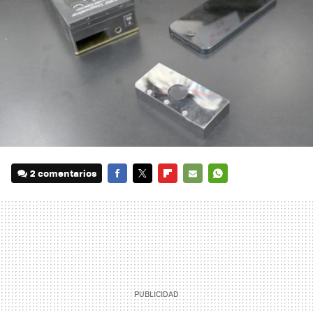
2 comentarios
FACEBOOK
TWITTER
FLIPBOARD
E-
WHATSAPP
MAIL