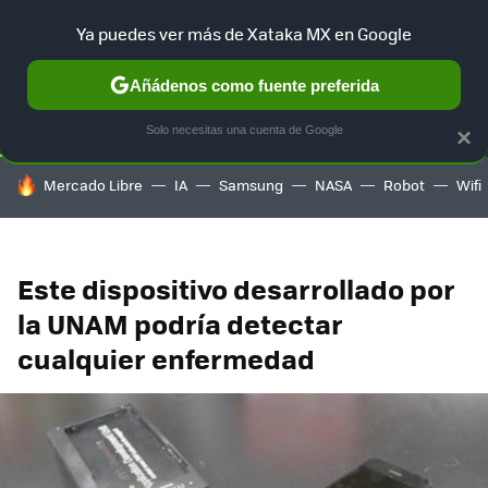
Ya puedes ver más de Xataka MX en Google
SELECCIÓN
GAMING
HOME
AUTO
TERRITORIO SAM
Añádenos como fuente preferida
Solo necesitas una cuenta de Google
×
HOY SE HABLA DE
Mercado Libre
IA
Samsung
NASA
Robot
Wifi
Este dispositivo desarrollado por
la UNAM podría detectar
cualquier enfermedad