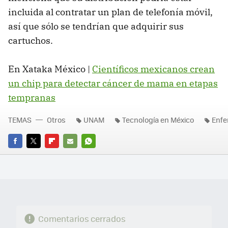
incluida al contratar un plan de telefonía móvil,
así que sólo se tendrían que adquirir sus
cartuchos.
En Xataka México |
Científicos mexicanos crean
un chip para detectar cáncer de mama en etapas
tempranas
TEMAS
Otros
UNAM
Tecnología en México
Enf
FACEBOOK
TWITTER
FLIPBOARD
E-
WHATSAPP
MAIL
Comentarios cerrados