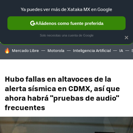
Ya puedes ver más de Xataka MX en Google
SELECCIÓN
GAMING
HOME
AUTO
TERRITORIO SAM
Añádenos como fuente preferida
Solo necesitas una cuenta de Google
×
HOY SE HABLA DE
Mercado Libre
Motorola
Inteligencia Artificial
IA
Hubo fallas en altavoces de la
alerta sísmica en CDMX, así que
ahora habrá "pruebas de audio"
frecuentes