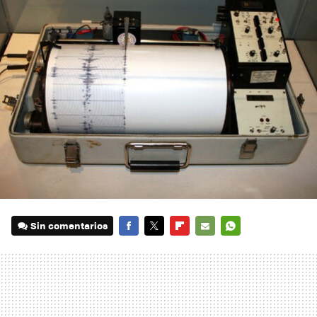
Sin comentarios
FACEBOOK
TWITTER
FLIPBOARD
E-
WHATSAPP
MAIL