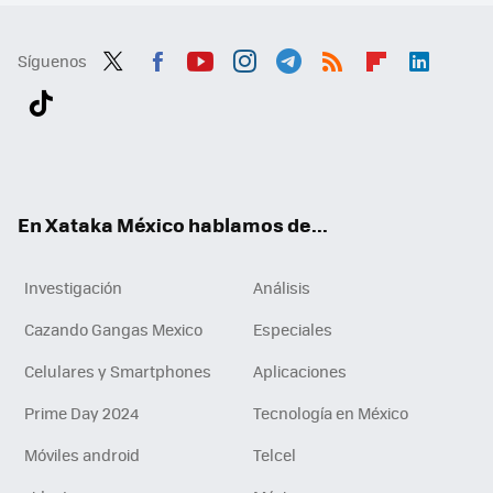
Síguenos
Twit
Fac
You
Inst
Tele
RSS
Flip
Link
ter
ebo
tub
agr
gra
boa
edI
Tikt
ok
e
am
m
rd
n
ok
En Xataka México hablamos de...
Investigación
Análisis
Cazando Gangas Mexico
Especiales
Celulares y Smartphones
Aplicaciones
Prime Day 2024
Tecnología en México
Móviles android
Telcel