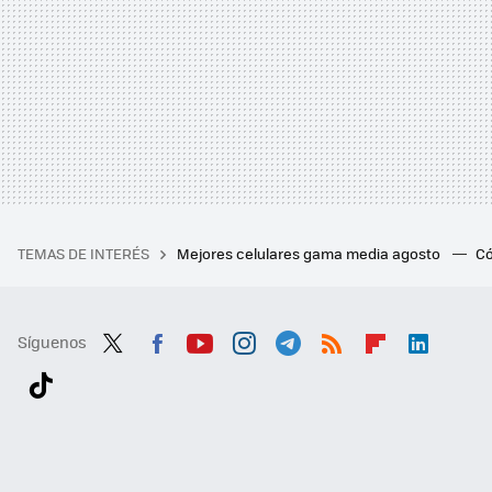
TEMAS DE INTERÉS
Mejores celulares gama media agosto
Có
Síguenos
Twit
Fac
You
Inst
Tele
RSS
Flip
Link
ter
ebo
tub
agr
gra
boa
edI
Tikt
ok
e
am
m
rd
n
ok