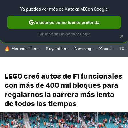
Ya puedes ver más de Xataka MX en Google
SELECCIÓN
GAMING
HOME
AUTO
TERRITORIO SAM
Añádenos como fuente preferida
Solo necesitas una cuenta de Google
×
HOY SE HABLA DE
Mercado Libre
Playstation
Samsung
Xiaomi
LG
LEGO creó autos de F1 funcionales
con más de 400 mil bloques para
regalarnos la carrera más lenta
de todos los tiempos