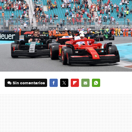
Sin comentarios
FACEBOOK
TWITTER
FLIPBOARD
E-
WHATSAPP
MAIL