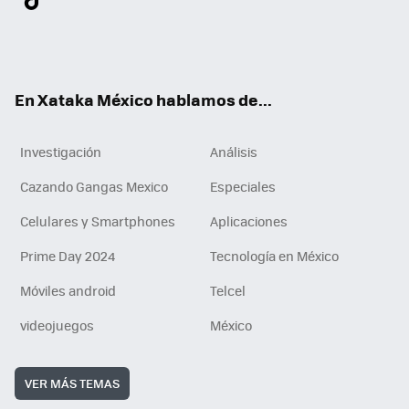
ter
ebo
tub
agr
gra
boa
edI
Tikt
ok
e
am
m
rd
n
ok
En Xataka México hablamos de...
Investigación
Análisis
Cazando Gangas Mexico
Especiales
Celulares y Smartphones
Aplicaciones
Prime Day 2024
Tecnología en México
Móviles android
Telcel
videojuegos
México
VER MÁS TEMAS