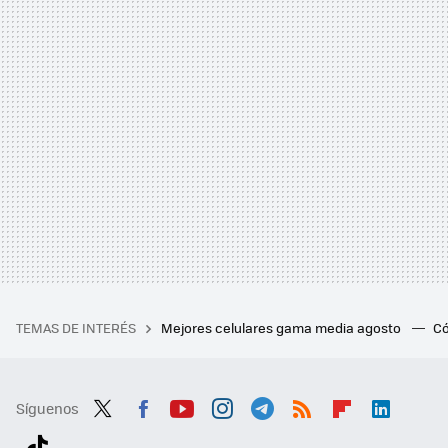
TEMAS DE INTERÉS
Mejores celulares gama media agosto
Có
Síguenos
Twit
Fac
You
Inst
Tele
RSS
Flip
Link