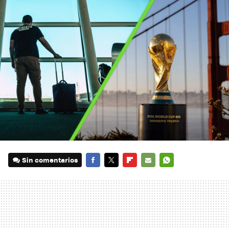
Sin comentarios
FACEBOOK
TWITTER
FLIPBOARD
E-
WHATSAPP
MAIL