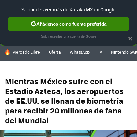
Ya puedes ver más de Xataka MX en Google
MENÚ
NUEVO
Añádenos como fuente preferida
SELECCIÓN
GAMING
HOME
AUTO
TERRITORIO SAM
Solo necesitas una cuenta de Google
×
HOY SE HABLA DE
Mercado Libre
Oferta
WhatsApp
IA
Nintendo Swi
Mientras México sufre con el
Estadio Azteca, los aeropuertos
de EE.UU. se llenan de biometría
para recibir 20 millones de fans
del Mundial