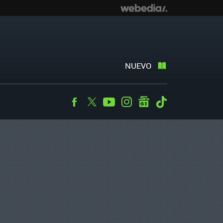
NUEVO
Facebook
Twitter
Youtube
Instagram
googlenews
Tiktok