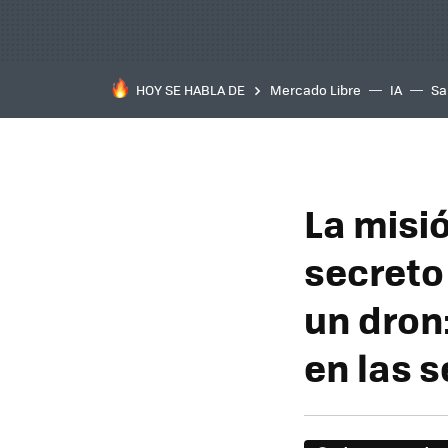
HOY SE HABLA DE
Mercado Libre
IA
Sa
La misi
secreto
un dron
en las s