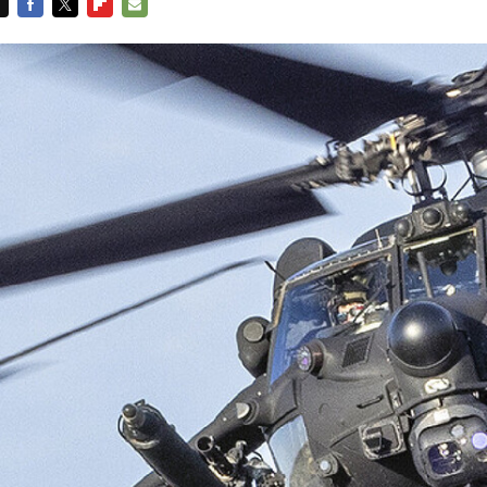
FACEBOOK
TWITTER
FLIPBOARD
E-
MAIL