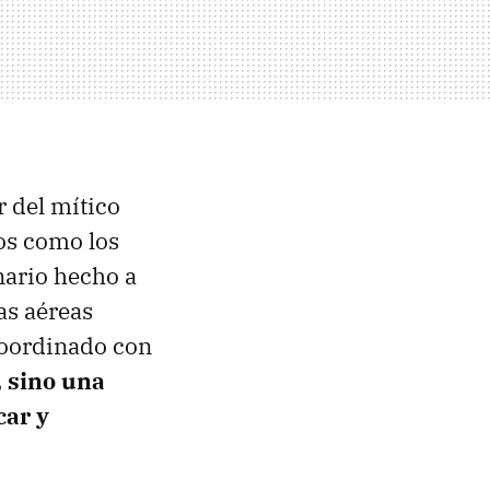
r del mítico
os como los
nario hecho a
as aéreas
coordinado con
, sino una
car y