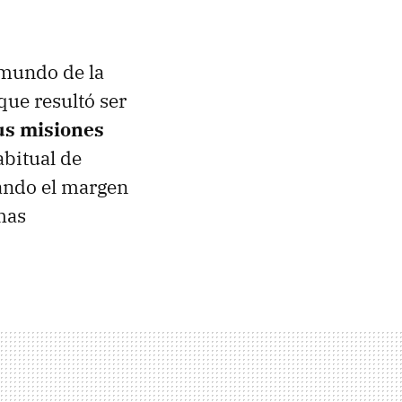
 mundo de la
que resultó ser
us misiones
abitual de
uando el margen
mas