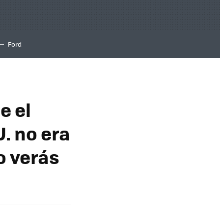
Ford
e el
. no era
o verás