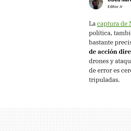
Editor Jr
La
captura de 
política, tamb
bastante preci
de acción dir
drones y ataqu
de error es ce
tripuladas.