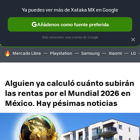
Ya puedes ver más de Xataka MX en Google
SELECCIÓN
GAMING
HOME
AUTO
TERRITORIO SAM
Añádenos como fuente preferida
Solo necesitas una cuenta de Google
×
HOY SE HABLA DE
Mercado Libre
Playstation
Samsung
Xiaomi
LG
Alguien ya calculó cuánto subirán
las rentas por el Mundial 2026 en
México. Hay pésimas noticias