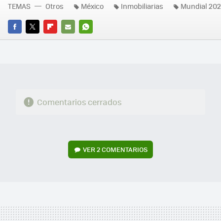
TEMAS
Otros
México
Inmobiliarias
Mundial 20
FACEBOOK
TWITTER
FLIPBOARD
E-
WHATSAPP
MAIL
Comentarios cerrados
VER
2 COMENTARIOS