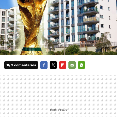
2 comentarios
FACEBOOK
TWITTER
FLIPBOARD
E-
WHATSAPP
MAIL