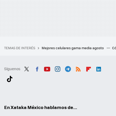
TEMAS DE INTERÉS
Mejores celulares gama media agosto
Có
Síguenos
Twit
Fac
You
Inst
Tele
RSS
Flip
Link
ter
ebo
tub
agr
gra
boa
edI
Tikt
ok
e
am
m
rd
n
ok
En Xataka México hablamos de...