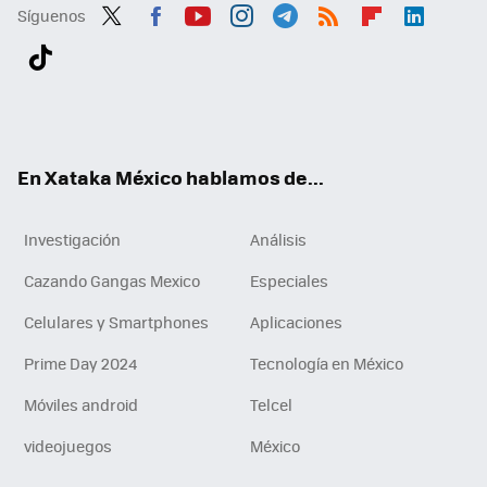
Síguenos
Twit
Fac
You
Inst
Tele
RSS
Flip
Link
ter
ebo
tub
agr
gra
boa
edI
Tikt
ok
e
am
m
rd
n
ok
En Xataka México hablamos de...
Investigación
Análisis
Cazando Gangas Mexico
Especiales
Celulares y Smartphones
Aplicaciones
Prime Day 2024
Tecnología en México
Móviles android
Telcel
videojuegos
México