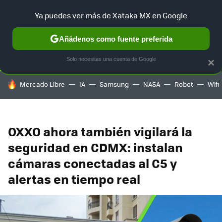
Ya puedes ver más de Xataka MX en Google
SELECCIÓN
GAMING
HOME
AUTO
TERRITORIO SAM
Añádenos como fuente preferida
Solo necesitas una cuenta de Google
×
HOY SE HABLA DE
Mercado Libre
IA
Samsung
NASA
Robot
Wifi
OXXO ahora también vigilará la
seguridad en CDMX: instalan
cámaras conectadas al C5 y
alertas en tiempo real