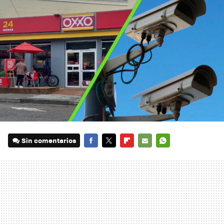
Sin comentarios
FACEBOOK
TWITTER
FLIPBOARD
E-
WHATSAPP
MAIL