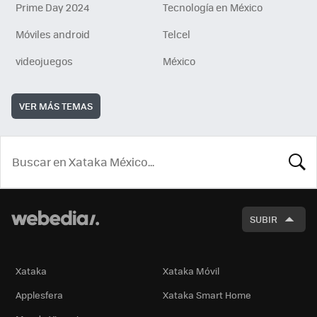
Prime Day 2024
Tecnología en México
Móviles android
Telcel
videojuegos
México
VER MÁS TEMAS
BUSCA
SUBIR
Xataka
Xataka Móvil
Applesfera
Xataka Smart Home