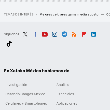
TEMAS DE INTERÉS
Mejores celulares gama media agosto
Có
Síguenos
Twit
Fac
You
Inst
Tele
RSS
Flip
Link
ter
ebo
tub
agr
gra
boa
edI
Tikt
ok
e
am
m
rd
n
ok
En Xataka México hablamos de...
Investigación
Análisis
Cazando Gangas Mexico
Especiales
Celulares y Smartphones
Aplicaciones