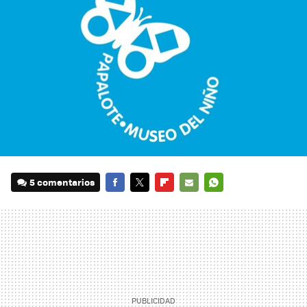
5 comentarios
FACEBOOK
TWITTER
FLIPBOARD
E-
WHATSAPP
MAIL