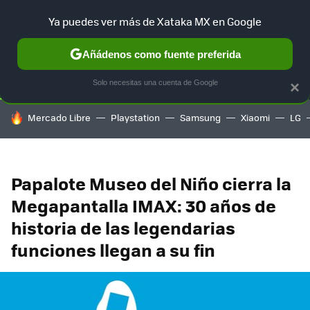
Ya puedes ver más de Xataka MX en Google
SELECCIÓN
GAMING
HOME
AUTO
TERRITORIO SAM
Añádenos como fuente preferida
Solo necesitas una cuenta de Google
×
HOY SE HABLA DE
Mercado Libre
Playstation
Samsung
Xiaomi
LG
Papalote Museo del Niño cierra la
Megapantalla IMAX: 30 años de
historia de las legendarias
funciones llegan a su fin