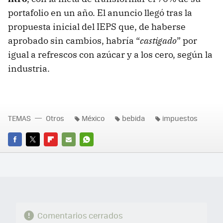
portafolio en un año. El anuncio llegó tras la
propuesta inicial del IEPS que, de haberse
aprobado sin cambios, habría “
castigado
” por
igual a refrescos con azúcar y a los cero, según la
industria.
TEMAS
Otros
México
bebida
impuestos
FACEBOOK
TWITTER
FLIPBOARD
E-
WHATSAPP
MAIL
Comentarios cerrados