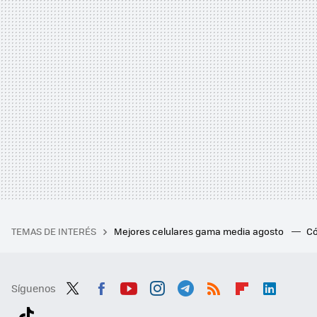
TEMAS DE INTERÉS
Mejores celulares gama media agosto
Có
Síguenos
Twit
Fac
You
Inst
Tele
RSS
Flip
Link