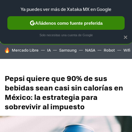
Ya puedes ver más de Xataka MX en Google
SELECCIÓN
GAMING
HOME
AUTO
TERRITORIO SAM
Añádenos como fuente preferida
Solo necesitas una cuenta de Google
×
HOY SE HABLA DE
Mercado Libre
IA
Samsung
NASA
Robot
Wifi
Pepsi quiere que 90% de sus
bebidas sean casi sin calorías en
México: la estrategia para
sobrevivir al impuesto