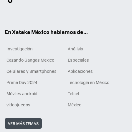
ter
ebo
tub
agr
gra
boa
edI
Tikt
ok
e
am
m
rd
n
ok
En Xataka México hablamos de...
Investigación
Análisis
Cazando Gangas Mexico
Especiales
Celulares y Smartphones
Aplicaciones
Prime Day 2024
Tecnología en México
Móviles android
Telcel
videojuegos
México
VER MÁS TEMAS