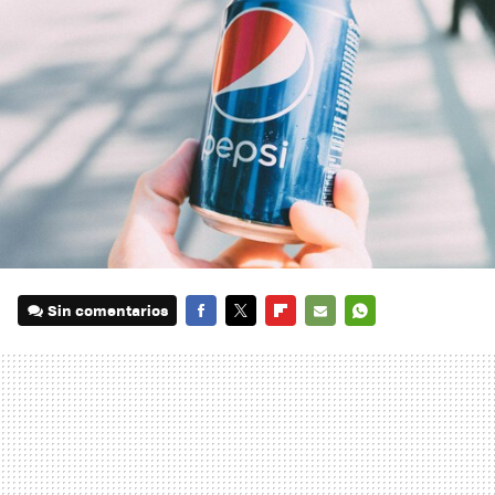
Sin comentarios
FACEBOOK
TWITTER
FLIPBOARD
E-
WHATSAPP
MAIL