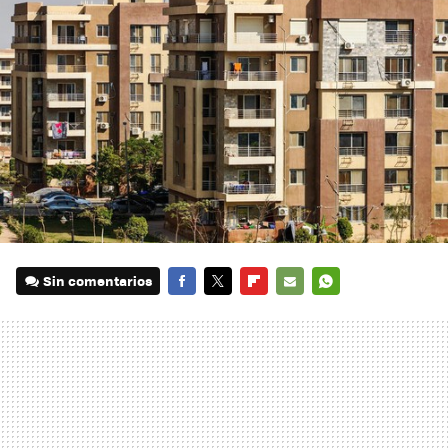
Sin comentarios
FACEBOOK
TWITTER
FLIPBOARD
E-
WHATSAPP
MAIL