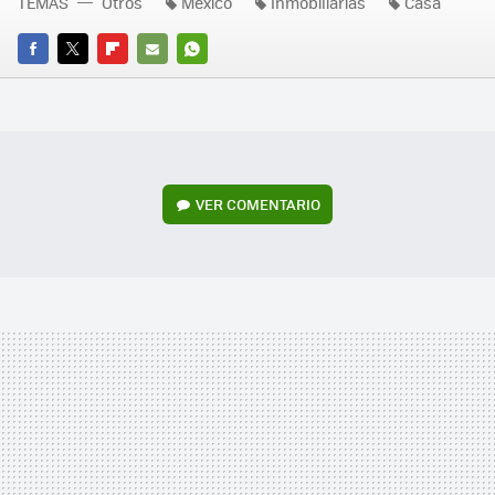
TEMAS
Otros
México
Inmobiliarias
Casa
FACEBOOK
TWITTER
FLIPBOARD
E-
WHATSAPP
MAIL
VER
COMENTARIO