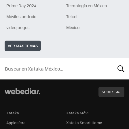
Prime Day 2024
Tecnología en México
Móviles android
Telcel
videojuegos
México
VER MÁS TEMAS
BUSCA
SUBIR
Xataka
Xataka Móvil
Applesfera
Xataka Smart Home