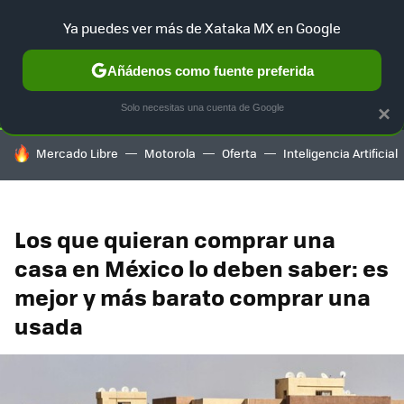
Ya puedes ver más de Xataka MX en Google
SELECCIÓN
GAMING
HOME
AUTO
TERRITORIO SAM
Añádenos como fuente preferida
Solo necesitas una cuenta de Google
×
HOY SE HABLA DE
Mercado Libre
Motorola
Oferta
Inteligencia Artificial
Los que quieran comprar una
casa en México lo deben saber: es
mejor y más barato comprar una
usada