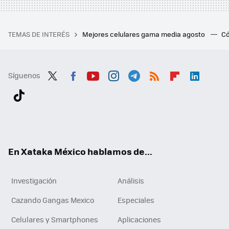
TEMAS DE INTERÉS
Mejores celulares gama media agosto
Có
Síguenos
Twit
Fac
You
Inst
Tele
RSS
Flip
Link
ter
ebo
tub
agr
gra
boa
edI
Tikt
ok
e
am
m
rd
n
ok
En Xataka México hablamos de...
Investigación
Análisis
Cazando Gangas Mexico
Especiales
Celulares y Smartphones
Aplicaciones