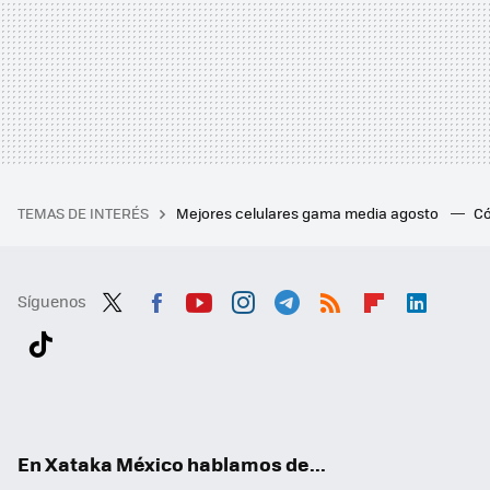
TEMAS DE INTERÉS
Mejores celulares gama media agosto
Có
Síguenos
Twit
Fac
You
Inst
Tele
RSS
Flip
Link
ter
ebo
tub
agr
gra
boa
edI
Tikt
ok
e
am
m
rd
n
ok
En Xataka México hablamos de...