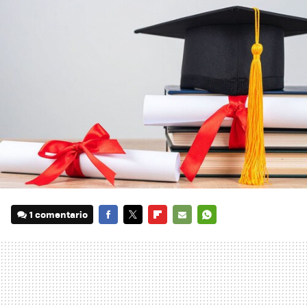
1 comentario
FACEBOOK
TWITTER
FLIPBOARD
E-
WHATSAPP
MAIL