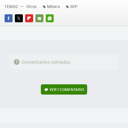
TEMAS
Otros
México
SEP
FACEBOOK
TWITTER
FLIPBOARD
E-
WHATSAPP
MAIL
Comentarios cerrados
VER
1 COMENTARIO