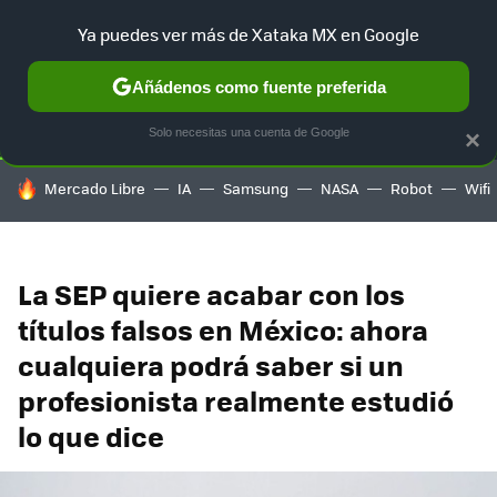
Ya puedes ver más de Xataka MX en Google
SELECCIÓN
GAMING
HOME
AUTO
TERRITORIO SAM
Añádenos como fuente preferida
Solo necesitas una cuenta de Google
×
HOY SE HABLA DE
Mercado Libre
IA
Samsung
NASA
Robot
Wifi
La SEP quiere acabar con los
títulos falsos en México: ahora
cualquiera podrá saber si un
profesionista realmente estudió
lo que dice