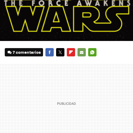
7 comentarios
FACEBOOK
TWITTER
FLIPBOARD
E-
WHATSAPP
MAIL