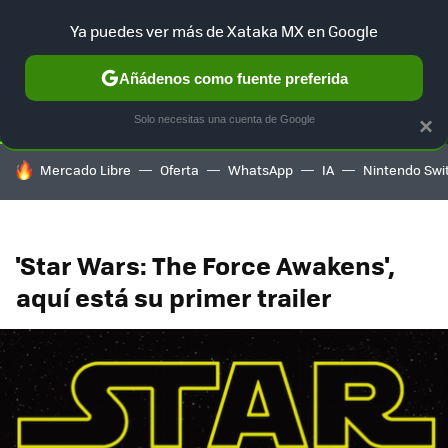
Ya puedes ver más de Xataka MX en Google
SELECCIÓN
GAMING
HOME
AUTO
TERRITORIO SAM
Añádenos como fuente preferida
Solo necesitas una cuenta de Google
×
HOY SE HABLA DE
Mercado Libre
Oferta
WhatsApp
IA
Nintendo Swi
'Star Wars: The Force Awakens',
aquí está su primer trailer