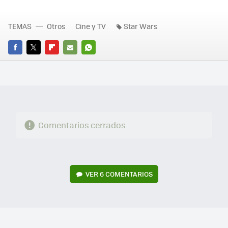
TEMAS
Otros
Cine y TV
Star Wars
FACEBOOK
TWITTER
FLIPBOARD
E-
WHATSAPP
MAIL
Comentarios cerrados
VER
6 COMENTARIOS