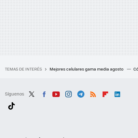
TEMAS DE INTERÉS
Mejores celulares gama media agosto
Có
Síguenos
Twit
Fac
You
Inst
Tele
RSS
Flip
Link
ter
ebo
tub
agr
gra
boa
edI
Tikt
ok
e
am
m
rd
n
ok