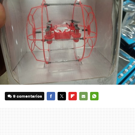
9 comentarios
FACEBOOK
TWITTER
FLIPBOARD
E-
WHATSAPP
MAIL