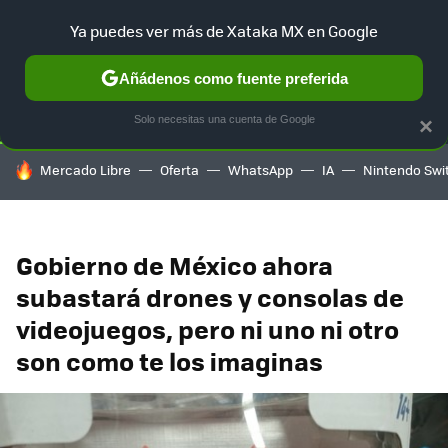
Ya puedes ver más de Xataka MX en Google
SELECCIÓN
GAMING
HOME
AUTO
TERRITORIO SAM
Añádenos como fuente preferida
Solo necesitas una cuenta de Google
×
HOY SE HABLA DE
Mercado Libre
Oferta
WhatsApp
IA
Nintendo Swi
Gobierno de México ahora
subastará drones y consolas de
videojuegos, pero ni uno ni otro
son como te los imaginas