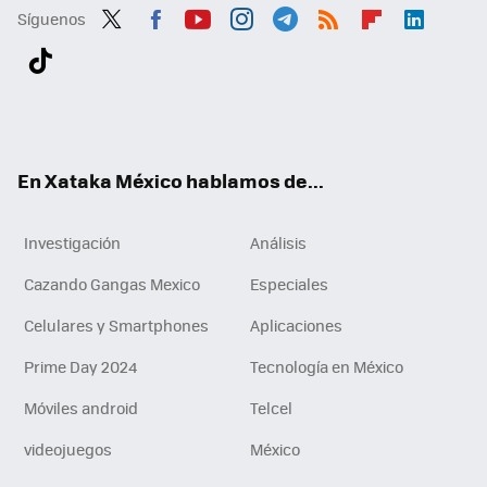
Síguenos
Twit
Fac
You
Inst
Tele
RSS
Flip
Link
ter
ebo
tub
agr
gra
boa
edI
Tikt
ok
e
am
m
rd
n
ok
En Xataka México hablamos de...
Investigación
Análisis
Cazando Gangas Mexico
Especiales
Celulares y Smartphones
Aplicaciones
Prime Day 2024
Tecnología en México
Móviles android
Telcel
videojuegos
México