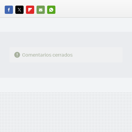
FACEBOOK
TWITTER
FLIPBOARD
E-
WHATSAPP
MAIL
Comentarios cerrados