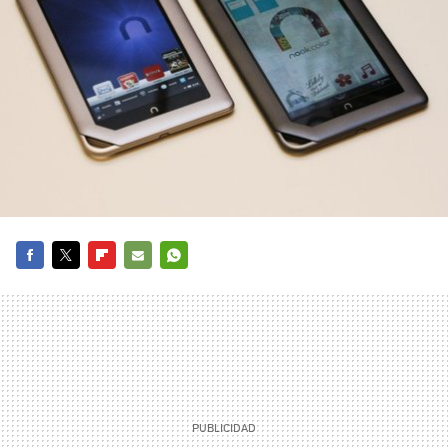
FACEBOOK
TWITTER
FLIPBOARD
E-
WHATSAPP
MAIL