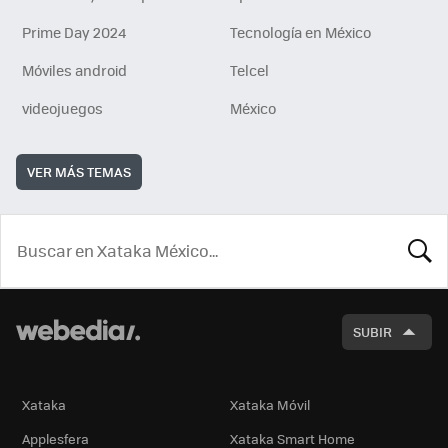
Prime Day 2024
Tecnología en México
Móviles android
Telcel
videojuegos
México
VER MÁS TEMAS
BUSCA
SUBIR
Xataka
Xataka Móvil
Applesfera
Xataka Smart Home