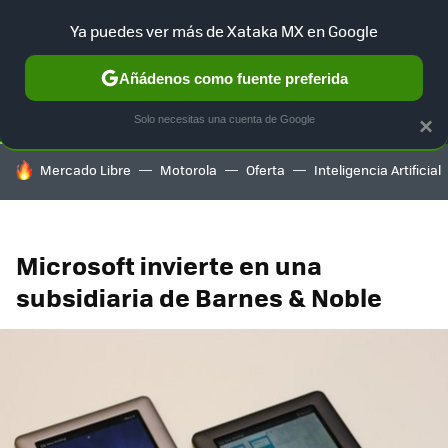
Ya puedes ver más de Xataka MX en Google
SELECCIÓN
GAMING
HOME
AUTO
TERRITORIO SAM
Añádenos como fuente preferida
Solo necesitas una cuenta de Google
×
HOY SE HABLA DE
Mercado Libre
Motorola
Oferta
Inteligencia Artificial
Microsoft invierte en una
subsidiaria de Barnes & Noble