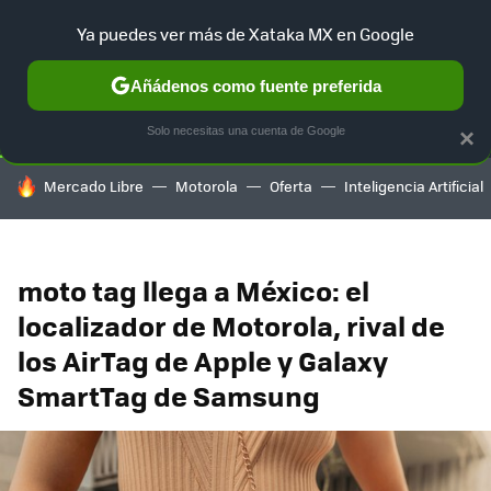
Ya puedes ver más de Xataka MX en Google
SELECCIÓN
GAMING
HOME
AUTO
TERRITORIO SAM
Añádenos como fuente preferida
Solo necesitas una cuenta de Google
×
HOY SE HABLA DE
Mercado Libre
Motorola
Oferta
Inteligencia Artificial
moto tag llega a México: el
localizador de Motorola, rival de
los AirTag de Apple y Galaxy
SmartTag de Samsung