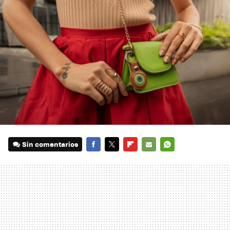
Sin comentarios
FACEBOOK
TWITTER
FLIPBOARD
E-
WHATSAPP
MAIL