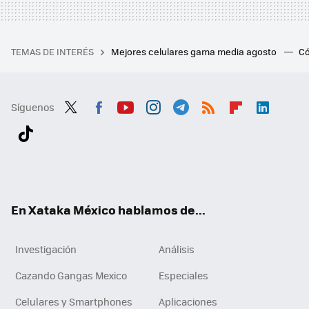
TEMAS DE INTERÉS
Mejores celulares gama media agosto
Có
Síguenos
Twit
Fac
You
Inst
Tele
RSS
Flip
Link
ter
ebo
tub
agr
gra
boa
edI
Tikt
ok
e
am
m
rd
n
ok
En Xataka México hablamos de...
Investigación
Análisis
Cazando Gangas Mexico
Especiales
Celulares y Smartphones
Aplicaciones