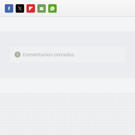
FACEBOOK
TWITTER
FLIPBOARD
E-
WHATSAPP
MAIL
Comentarios cerrados