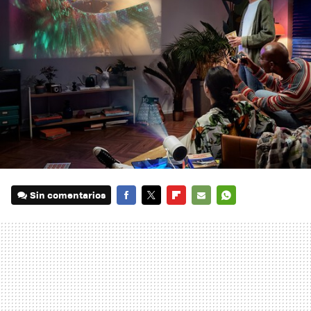
Sin comentarios
FACEBOOK
TWITTER
FLIPBOARD
E-
WHATSAPP
MAIL