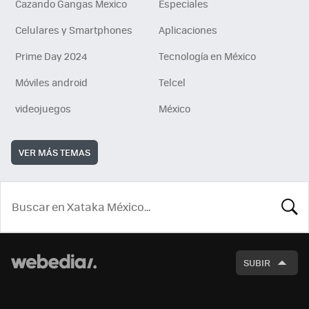
Cazando Gangas Mexico
Especiales
Celulares y Smartphones
Aplicaciones
Prime Day 2024
Tecnología en México
Móviles android
Telcel
videojuegos
México
VER MÁS TEMAS
BUSCA
SUBIR