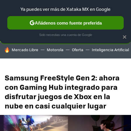
Ya puedes ver más de Xataka MX en Google
SELECCIÓN
GAMING
HOME
AUTO
TERRITORIO SAM
Añádenos como fuente preferida
Solo necesitas una cuenta de Google
×
HOY SE HABLA DE
Mercado Libre
Motorola
Oferta
Inteligencia Artificial
Samsung FreeStyle Gen 2: ahora
con Gaming Hub integrado para
disfrutar juegos de Xbox en la
nube en casi cualquier lugar