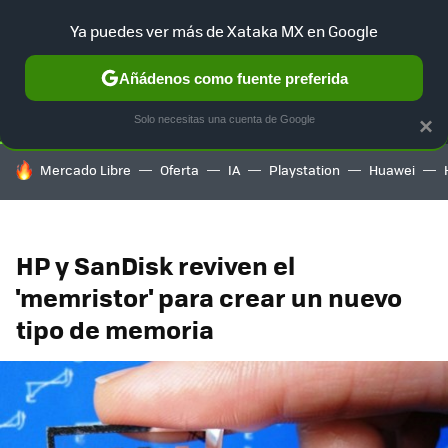
Ya puedes ver más de Xataka MX en Google
SELECCIÓN
GAMING
HOME
AUTO
TERRITORIO SAM
Añádenos como fuente preferida
Solo necesitas una cuenta de Google
×
HOY SE HABLA DE
Mercado Libre
Oferta
IA
Playstation
Huawei
HP y SanDisk reviven el
'memristor' para crear un nuevo
tipo de memoria