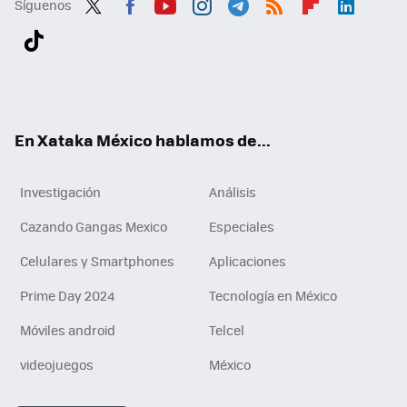
Síguenos
Twit
Fac
You
Inst
Tele
RSS
Flip
Link
ter
ebo
tub
agr
gra
boa
edI
Tikt
ok
e
am
m
rd
n
ok
En Xataka México hablamos de...
Investigación
Análisis
Cazando Gangas Mexico
Especiales
Celulares y Smartphones
Aplicaciones
Prime Day 2024
Tecnología en México
Móviles android
Telcel
videojuegos
México