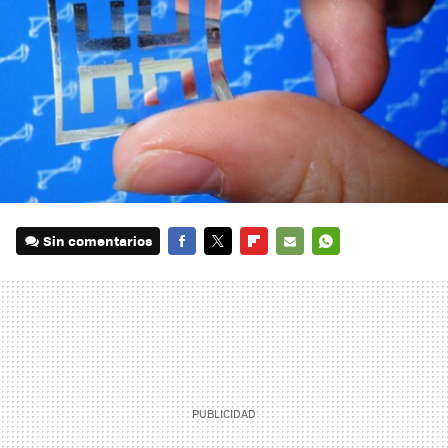
Sin comentarios
FACEBOOK
TWITTER
FLIPBOARD
E-
WHATSAPP
MAIL