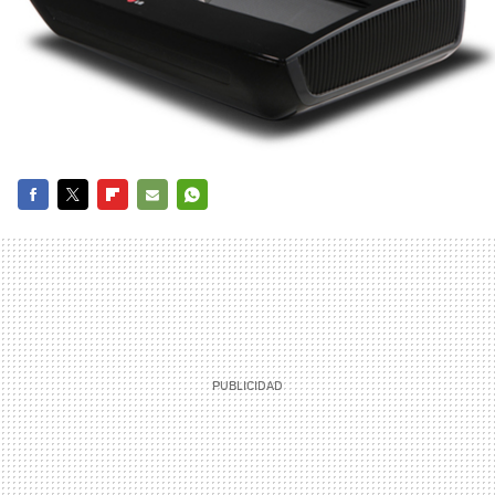
FACEBOOK
TWITTER
FLIPBOARD
E-
WHATSAPP
MAIL