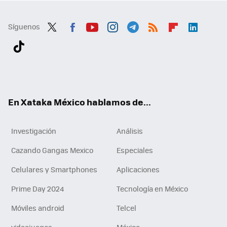
Síguenos
Twit
Fac
You
Inst
Tele
RSS
Flip
Link
ter
ebo
tub
agr
gra
boa
edI
Tikt
ok
e
am
m
rd
n
ok
En Xataka México hablamos de...
Investigación
Análisis
Cazando Gangas Mexico
Especiales
Celulares y Smartphones
Aplicaciones
Prime Day 2024
Tecnología en México
Móviles android
Telcel