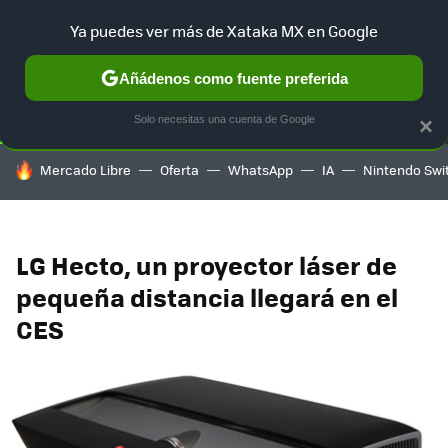
Ya puedes ver más de Xataka MX en Google
SELECCIÓN
GAMING
HOME
AUTO
TERRITORIO SAM
Añádenos como fuente preferida
Solo necesitas una cuenta de Google
×
HOY SE HABLA DE
Mercado Libre
Oferta
WhatsApp
IA
Nintendo Swi
LG Hecto, un proyector láser de
pequeña distancia llegará en el
CES