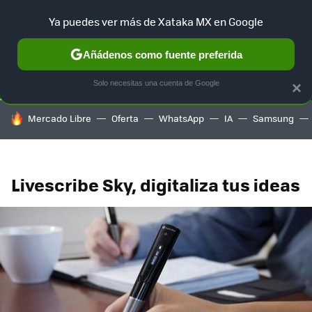
Ya puedes ver más de Xataka MX en Google
SELECCIÓN
GAMING
HOME
AUTO
TERRITORIO SAM
Añádenos como fuente preferida
Solo necesitas una cuenta de Google
×
HOY SE HABLA DE
Mercado Libre
Oferta
WhatsApp
IA
Samsung
Livescribe Sky, digitaliza tus ideas