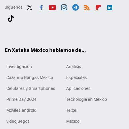
Síguenos
Twit
Fac
You
Inst
Tele
RSS
Flip
Link
ter
ebo
tub
agr
gra
boa
edI
Tikt
ok
e
am
m
rd
n
ok
En Xataka México hablamos de...
Investigación
Análisis
Cazando Gangas Mexico
Especiales
Celulares y Smartphones
Aplicaciones
Prime Day 2024
Tecnología en México
Móviles android
Telcel
videojuegos
México