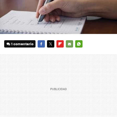
1 comentario
FACEBOOK
TWITTER
FLIPBOARD
E-
WHATSAPP
MAIL