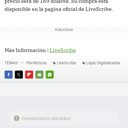
precio será de 169 dólares. Su compra esta
disponible en la pagina oficial de LiveScribe.
Más Información |
LiveScribe
TEMAS
Periféricos
LiveScribe
Lápiz Digitalizador
FACEBOOK
TWITTER
FLIPBOARD
E-
WHATSAPP
MAIL
Comentarios cerrados