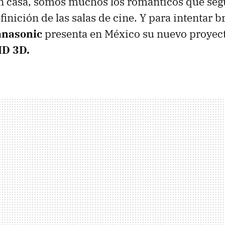
n casa, somos muchos los románticos que se
inición de las salas de cine. Y para intentar 
anasonic
presenta en México su nuevo proyec
HD 3D.