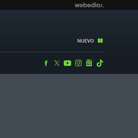
NUEVO
Facebook
Twitter
Youtube
Instagram
googlenews
Tiktok