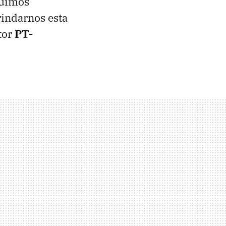
guimos
brindarnos esta
tor
PT-