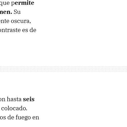
 que p
ermite
umen.
Su
ente oscura,
ontraste es de
on hasta
seis
 colocado.
os de fuego en