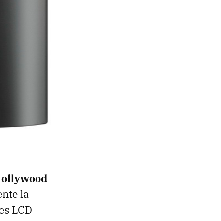
Hollywood
nte la
les LCD