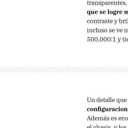
transparentes,
que se logre 
contraste y br
incluso se ve m
500,000:1 y t
Un detalle que
configuracion
Además es ecol
el chasis, y lo