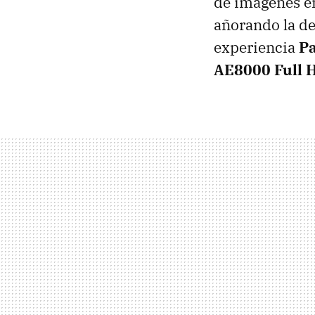
de imágenes e
añorando la def
experiencia
P
AE8000 Full 