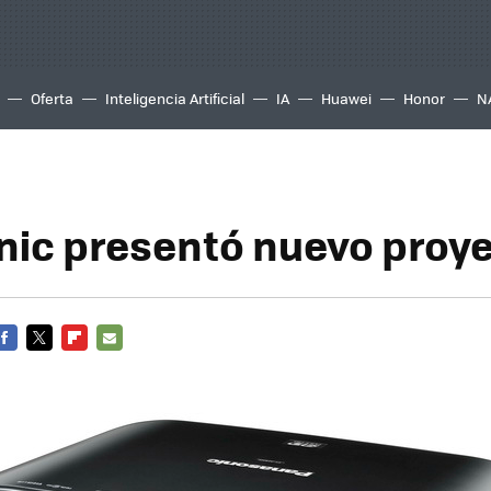
Oferta
Inteligencia Artificial
IA
Huawei
Honor
N
ic presentó nuevo proy
FACEBOOK
TWITTER
FLIPBOARD
E-
MAIL