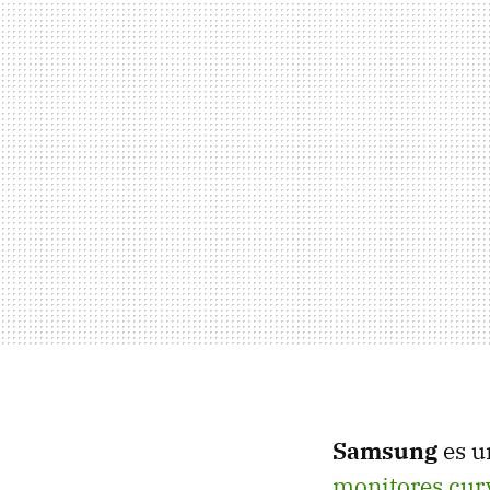
Samsung
es u
monitores cur