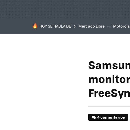
HOY SE HABLA DE
Mercado Libre
Motorola
Samsung
monitor
FreeSy
4 comentarios