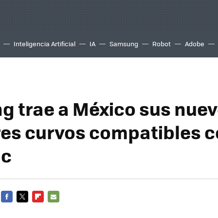
Inteligencia Artificial
IA
Samsung
Robot
Adobe
 trae a México sus nue
es curvos compatibles 
nc
FACEBOOK
TWITTER
FLIPBOARD
E-