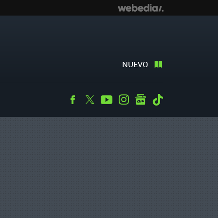
NUEVO
Facebook
Twitter
Youtube
Instagram
googlenews
Tiktok