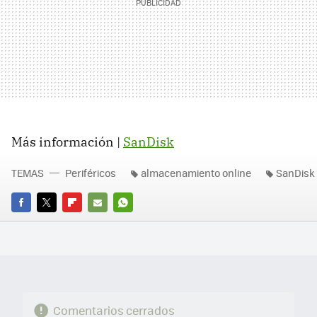
Más información |
SanDisk
TEMAS
Periféricos
almacenamiento online
SanDisk
FACEBOOK
TWITTER
FLIPBOARD
E-
WHATSAPP
MAIL
Comentarios cerrados