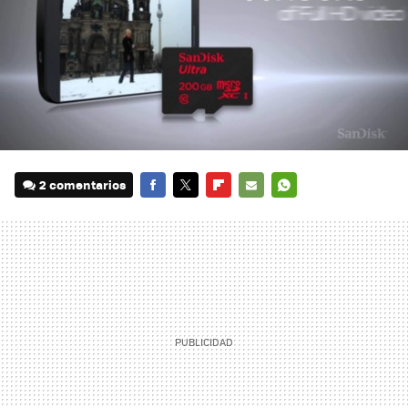
2 comentarios
FACEBOOK
TWITTER
FLIPBOARD
E-
WHATSAPP
MAIL