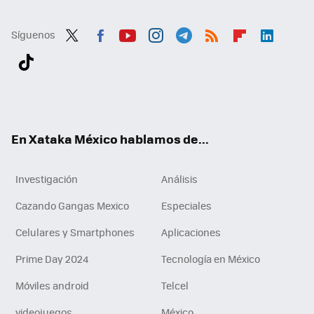
Síguenos
Twit
Fac
You
Inst
Tele
RSS
Flip
Link
ter
ebo
tub
agr
gra
boa
edI
Tikt
ok
e
am
m
rd
n
ok
En Xataka México hablamos de...
Investigación
Análisis
Cazando Gangas Mexico
Especiales
Celulares y Smartphones
Aplicaciones
Prime Day 2024
Tecnología en México
Móviles android
Telcel
videojuegos
México