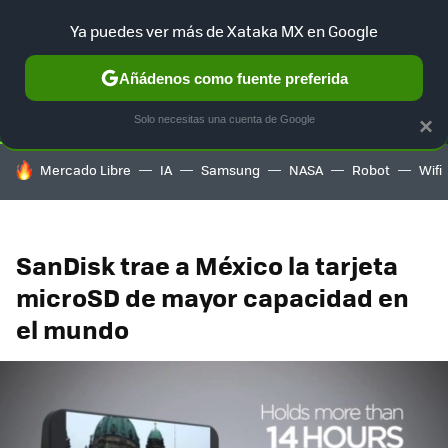
Ya puedes ver más de Xataka MX en Google
SELECCIÓN
GAMING
HOME
AUTO
TERRITORIO SAM
Añádenos como fuente preferida
Solo necesitas una cuenta de Google
×
HOY SE HABLA DE
Mercado Libre
IA
Samsung
NASA
Robot
Wifi
SanDisk trae a México la tarjeta
microSD de mayor capacidad en
el mundo