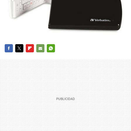
FACEBOOK
TWITTER
FLIPBOARD
E-
WHATSAPP
MAIL