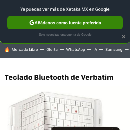
Ya puedes ver más de Xataka MX en Google
SELECCIÓN
GAMING
HOME
AUTO
TERRITORIO SAM
Añádenos como fuente preferida
Solo necesitas una cuenta de Google
×
HOY SE HABLA DE
Mercado Libre
Oferta
WhatsApp
IA
Samsung
Teclado Bluetooth de Verbatim