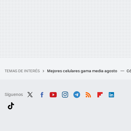
TEMAS DE INTERÉS
Mejores celulares gama media agosto
Có
Síguenos
Twit
Fac
You
Inst
Tele
RSS
Flip
Link
ter
ebo
tub
agr
gra
boa
edI
Tikt
ok
e
am
m
rd
n
ok