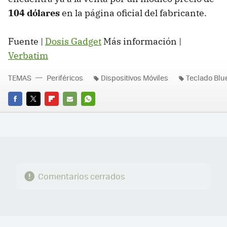
104 dólares
en la página oficial del fabricante.
Fuente |
Dosis Gadget
Más información |
Verbatim
TEMAS
Periféricos
Dispositivos Móviles
Teclado Blu
FACEBOOK
TWITTER
FLIPBOARD
E-
WHATSAPP
MAIL
Comentarios cerrados