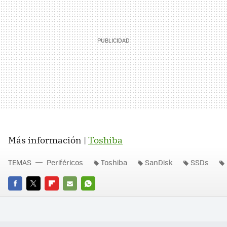
Más información |
Toshiba
TEMAS
Periféricos
Toshiba
SanDisk
SSDs
FACEBOOK
TWITTER
FLIPBOARD
E-
WHATSAPP
MAIL