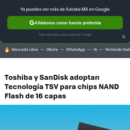
Ya puedes ver más de Xataka MX en Google
SELECCIÓN
GAMING
HOME
AUTO
TERRITORIO SAM
Añádenos como fuente preferida
Solo necesitas una cuenta de Google
×
HOY SE HABLA DE
Mercado Libre
Oferta
WhatsApp
IA
Nintendo Swi
Toshiba y SanDisk adoptan
Tecnología TSV para chips NAND
Flash de 16 capas