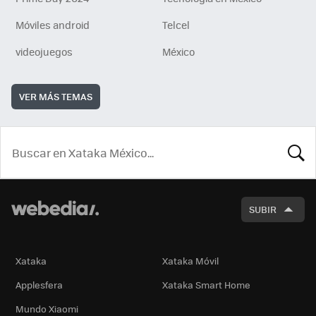
Móviles android
Telcel
videojuegos
México
VER MÁS TEMAS
BUSCA
SUBIR
Xataka
Xataka Móvil
Applesfera
Xataka Smart Home
Mundo Xiaomi