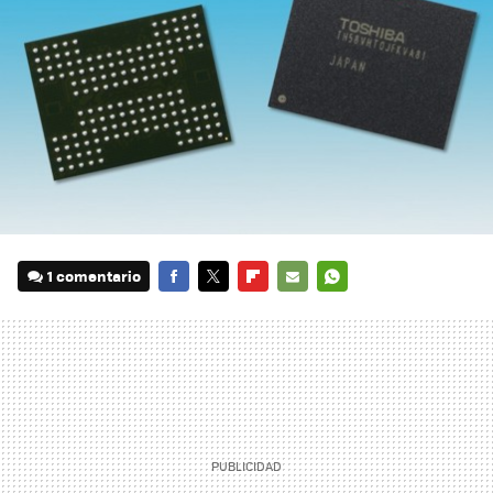
1 comentario
FACEBOOK
TWITTER
FLIPBOARD
E-
WHATSAPP
MAIL