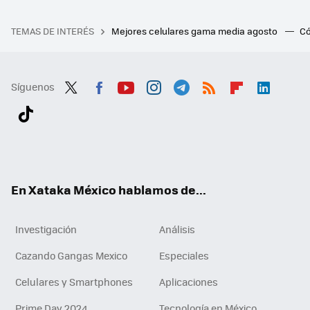
TEMAS DE INTERÉS
Mejores celulares gama media agosto
Có
Síguenos
Twit
Fac
You
Inst
Tele
RSS
Flip
Link
ter
ebo
tub
agr
gra
boa
edI
Tikt
ok
e
am
m
rd
n
ok
En Xataka México hablamos de...
Investigación
Análisis
Cazando Gangas Mexico
Especiales
Celulares y Smartphones
Aplicaciones
Prime Day 2024
Tecnología en México