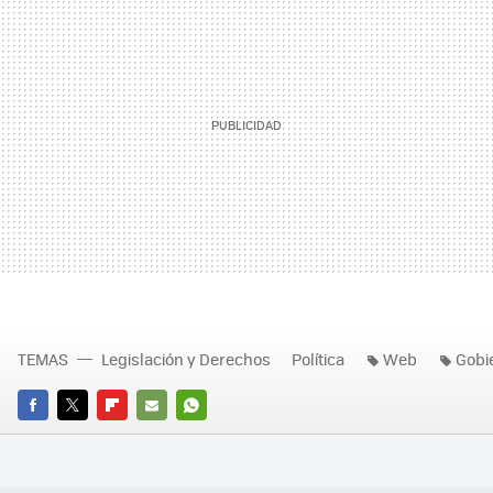
TEMAS
Legislación y Derechos
Política
Web
Gobi
FACEBOOK
TWITTER
FLIPBOARD
E-
WHATSAPP
MAIL