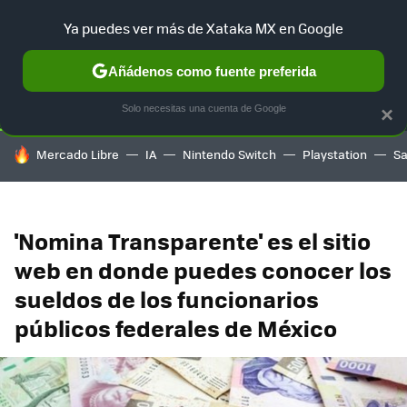
Ya puedes ver más de Xataka MX en Google
SELECCIÓN
GAMING
HOME
AUTO
TERRITORIO SAM
Añádenos como fuente preferida
Solo necesitas una cuenta de Google
×
HOY SE HABLA DE
Mercado Libre
IA
Nintendo Switch
Playstation
S
'Nomina Transparente' es el sitio
web en donde puedes conocer los
sueldos de los funcionarios
públicos federales de México