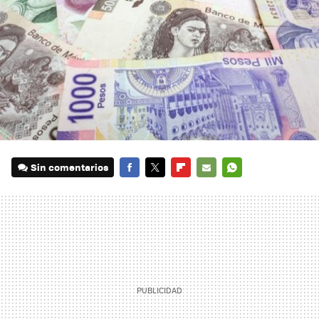
Sin comentarios
FACEBOOK
TWITTER
FLIPBOARD
E-
WHATSAPP
MAIL