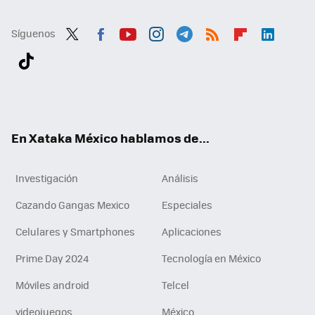
Síguenos
Twit
Fac
You
Inst
Tele
RSS
Flip
Link
ter
ebo
tub
agr
gra
boa
edI
Tikt
ok
e
am
m
rd
n
ok
En Xataka México hablamos de...
Investigación
Análisis
Cazando Gangas Mexico
Especiales
Celulares y Smartphones
Aplicaciones
Prime Day 2024
Tecnología en México
Móviles android
Telcel
videojuegos
México