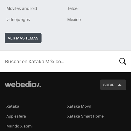
Móviles android
Telcel
videojuegos
México
VER MÁS TEMAS
BUSCA
SUBIR
Xataka
Xataka Móvil
Applesfera
Xataka Smart Home
Mundo Xiaomi