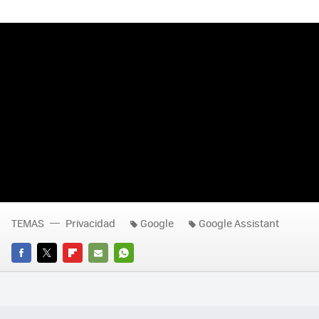
TEMAS
Privacidad
Google
Google Assistant
FACEBOOK
TWITTER
FLIPBOARD
E-
WHATSAPP
MAIL