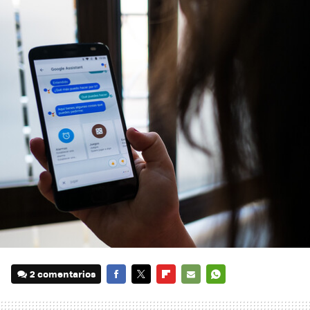
2 comentarios
FACEBOOK
TWITTER
FLIPBOARD
E-
WHATSAPP