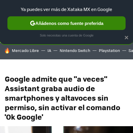
Ya puedes ver más de Xataka MX en Google
SELECCIÓN
GAMING
HOME
AUTO
TERRITORIO SAM
Añádenos como fuente preferida
Solo necesitas una cuenta de Google
×
HOY SE HABLA DE
Mercado Libre
IA
Nintendo Switch
Playstation
S
Google admite que "a veces"
Assistant graba audio de
smartphones y altavoces sin
permiso, sin activar el comando
'Ok Google'