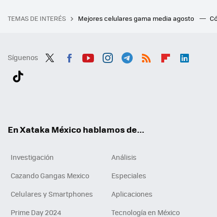
TEMAS DE INTERÉS
Mejores celulares gama media agosto
Có
Síguenos
Twit
Fac
You
Inst
Tele
RSS
Flip
Link
ter
ebo
tub
agr
gra
boa
edI
Tikt
ok
e
am
m
rd
n
ok
En Xataka México hablamos de...
Investigación
Análisis
Cazando Gangas Mexico
Especiales
Celulares y Smartphones
Aplicaciones
Prime Day 2024
Tecnología en México