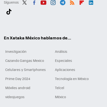
Síguenos
Twit
Fac
You
Inst
Tele
RSS
Flip
Link
ter
ebo
tub
agr
gra
boa
edI
Tikt
ok
e
am
m
rd
n
ok
En Xataka México hablamos de...
Investigación
Análisis
Cazando Gangas Mexico
Especiales
Celulares y Smartphones
Aplicaciones
Prime Day 2024
Tecnología en México
Móviles android
Telcel
videojuegos
México