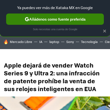
Ya puedes ver más de Xataka MX en Google
SELECCIÓN
GAMING
HOME
AUTO
TERRITORIO SAM
Añádenos como fuente preferida
Solo necesitas una cuenta de Google
×
HOY SE HABLA DE
Mercado Libre
IA
laptop
Sony
Tecnología
Cie
Apple dejará de vender Watch
Series 9 y Ultra 2: una infracción
de patente prohíbe la venta de
sus relojes inteligentes en EUA