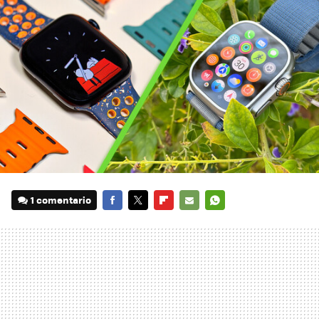
1 comentario
FACEBOOK
TWITTER
FLIPBOARD
E-
WHATSAPP
MAIL