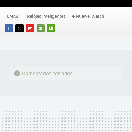
TEMAS
Relojes inteligentes
Huawei Watch
FACEBOOK
TWITTER
FLIPBOARD
E-
WHATSAPP
MAIL
Comentarios cerrados