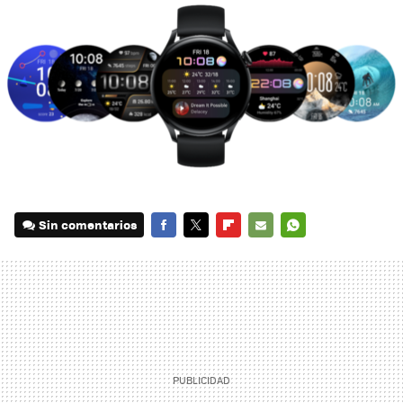
Sin comentarios
FACEBOOK
TWITTER
FLIPBOARD
E-
WHATSAPP
MAIL