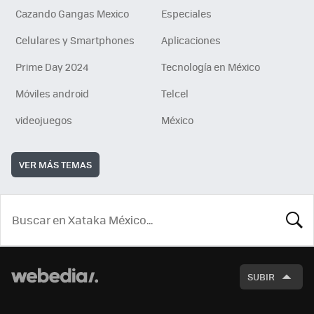
Cazando Gangas Mexico
Especiales
Celulares y Smartphones
Aplicaciones
Prime Day 2024
Tecnología en México
Móviles android
Telcel
videojuegos
México
VER MÁS TEMAS
BUSCA
SUBIR