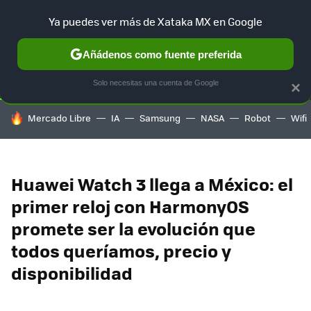
Ya puedes ver más de Xataka MX en Google
SELECCIÓN
GAMING
HOME
AUTO
TERRITORIO SAM
Añádenos como fuente preferida
Solo necesitas una cuenta de Google
×
HOY SE HABLA DE
Mercado Libre
IA
Samsung
NASA
Robot
Wifi
Huawei Watch 3 llega a México: el
primer reloj con HarmonyOS
promete ser la evolución que
todos queríamos, precio y
disponibilidad