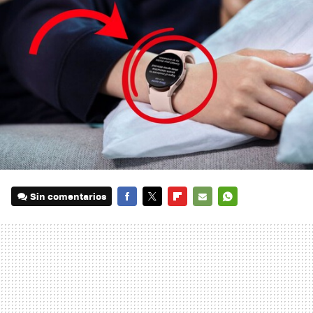
Sin comentarios
FACEBOOK
TWITTER
FLIPBOARD
E-
WHATSAPP
MAIL