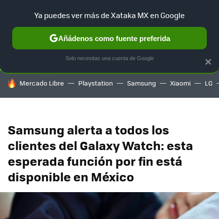
Ya puedes ver más de Xataka MX en Google
SELECCIÓN
GAMING
HOME
AUTO
TERRITORIO SAM
Añádenos como fuente preferida
Solo necesitas una cuenta de Google
×
HOY SE HABLA DE
Mercado Libre
Playstation
Samsung
Xiaomi
LG
Samsung alerta a todos los
clientes del Galaxy Watch: esta
esperada función por fin está
disponible en México