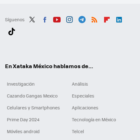
Síguenos
Twit
Fac
You
Inst
Tele
RSS
Flip
Link
ter
ebo
tub
agr
gra
boa
edI
Tikt
ok
e
am
m
rd
n
ok
En Xataka México hablamos de...
Investigación
Análisis
Cazando Gangas Mexico
Especiales
Celulares y Smartphones
Aplicaciones
Prime Day 2024
Tecnología en México
Móviles android
Telcel